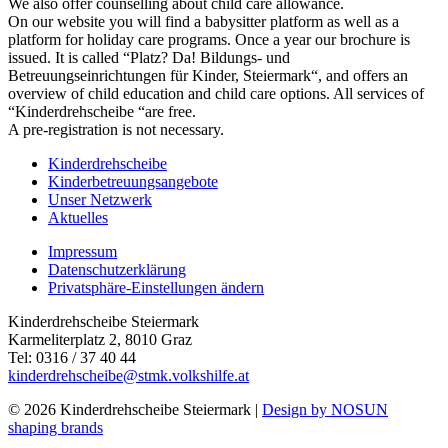
We also offer counselling about child care allowance.
On our website you will find a babysitter platform as well as a
platform for holiday care programs. Once a year our brochure is
issued. It is called “Platz? Da! Bildungs- und
Betreuungseinrichtungen für Kinder, Steiermark“, and offers an
overview of child education and child care options. All services of
“Kinderdrehscheibe “are free.
A pre-registration is not necessary.
Kinderdrehscheibe
Kinderbetreuungs­angebote
Unser Netzwerk
Aktuelles
Impressum
Datenschutzerklärung
Privatsphäre-Einstellungen ändern
Kinderdrehscheibe Steiermark
Karmeliterplatz 2, 8010 Graz
Tel: 0316 / 37 40 44
kinderdrehscheibe@stmk.volkshilfe.at
© 2026 Kinderdrehscheibe Steiermark |
Design by NOSUN
shaping brands