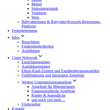
Murtal
Südoststeiermark
Voitsberg
Weiz
Babysitterinnen & Babysitter/Kurzzeit-Betreuungs-
Plattform
Ferienbetreuung
Infos
Broschüren
Fördermöglichkeiten
Ausbildung
Unser Netzwerk
Einrichtungsträger
Ausbildungsträger
Eltern-Kind-Zentren und Familienberatungsstellen
Frühförderung und integrative Angebote
Weitere Unterstützungsangebote
Angebote für Migrant:innen
Frauenspezifische Angebote
Kinder & Jugendliche
und noch viel mehr…
Fördergeber
Kontakt