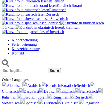
Italienisch
Kurdisch Sorani‎
Rumänisch
Russisch
Slowenisch
Spanisch
Türkisch
Ukrainisch
Ungarisch
Kinderbetreuung
Ferienbetreuung
Kurzzeitbetreuung
Kontakt
Suche:
Other Languages
Albanisch
Arabisch
Bosnisch/Kroatisch/Serbisch
Chinesisch
Dari/Farsi
Deutsch
Englisch
Französisch
Italienisch
Kurdisch Sorani‎
Rumänisch
Russisch
Slowenisch
Spanisch
Türkisch
Ukrainisch
Ungarisch