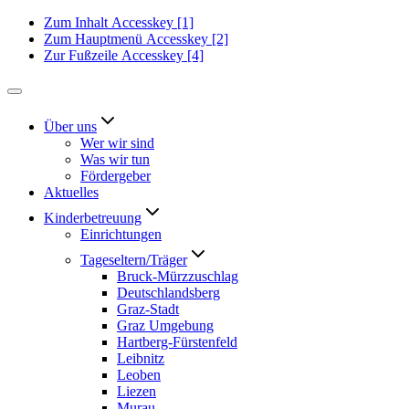
Zum Inhalt
Accesskey
[1]
Zum Hauptmenü
Accesskey
[2]
Zur Fußzeile
Accesskey
[4]
Über uns
Wer wir sind
Was wir tun
Fördergeber
Aktuelles
Kinderbetreuung
Einrichtungen
Tageseltern/Träger
Bruck-Mürzzuschlag
Deutschlandsberg
Graz-Stadt
Graz Umgebung
Hartberg-Fürstenfeld
Leibnitz
Leoben
Liezen
Murau