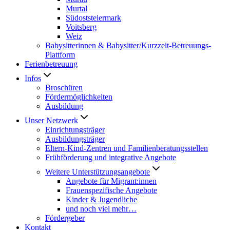
Murtal
Südoststeiermark
Voitsberg
Weiz
Babysitterinnen & Babysitter/Kurzzeit-Betreuungs-
Plattform
Ferienbetreuung
Infos
Broschüren
Fördermöglichkeiten
Ausbildung
Unser Netzwerk
Einrichtungsträger
Ausbildungsträger
Eltern-Kind-Zentren und Familienberatungsstellen
Frühförderung und integrative Angebote
Weitere Unterstützungsangebote
Angebote für Migrant:innen
Frauenspezifische Angebote
Kinder & Jugendliche
und noch viel mehr…
Fördergeber
Kontakt