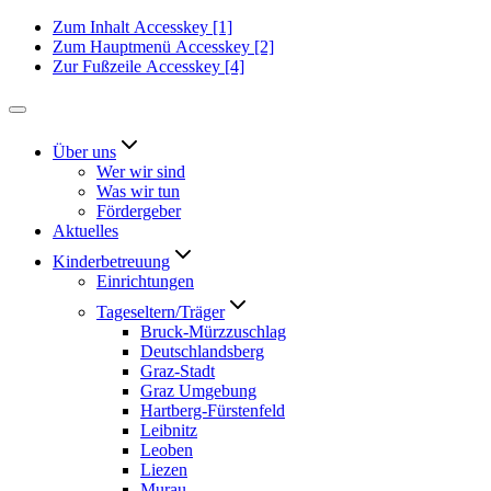
Zum Inhalt
Accesskey
[1]
Zum Hauptmenü
Accesskey
[2]
Zur Fußzeile
Accesskey
[4]
Über uns
Wer wir sind
Was wir tun
Fördergeber
Aktuelles
Kinderbetreuung
Einrichtungen
Tageseltern/Träger
Bruck-Mürzzuschlag
Deutschlandsberg
Graz-Stadt
Graz Umgebung
Hartberg-Fürstenfeld
Leibnitz
Leoben
Liezen
Murau