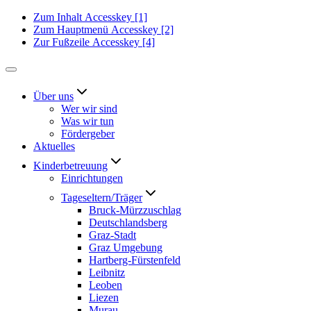
Zum Inhalt
Accesskey
[1]
Zum Hauptmenü
Accesskey
[2]
Zur Fußzeile
Accesskey
[4]
Über uns
Wer wir sind
Was wir tun
Fördergeber
Aktuelles
Kinderbetreuung
Einrichtungen
Tageseltern/Träger
Bruck-Mürzzuschlag
Deutschlandsberg
Graz-Stadt
Graz Umgebung
Hartberg-Fürstenfeld
Leibnitz
Leoben
Liezen
Murau