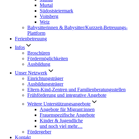
Murtal
Südoststeiermark
Voitsberg
Weiz
Babysitterinnen & Babysitter/Kurzzeit-Betreuungs-
Plattform
Ferienbetreuung
Infos
Broschüren
Fördermöglichkeiten
Ausbildung
Unser Netzwerk
Einrichtungsträger
Ausbildungsträger
Eltern-Kind-Zentren und Familienberatungsstellen
Frühförderung und integrative Angebote
Weitere Unterstützungsangebote
Angebote für Migrant:innen
Frauenspezifische Angebote
Kinder & Jugendliche
und noch viel mehr…
Fördergeber
Kontakt