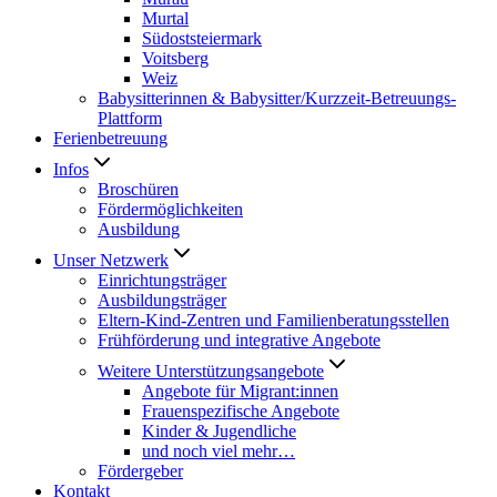
Murtal
Südoststeiermark
Voitsberg
Weiz
Babysitterinnen & Babysitter/Kurzzeit-Betreuungs-
Plattform
Ferienbetreuung
Infos
Broschüren
Fördermöglichkeiten
Ausbildung
Unser Netzwerk
Einrichtungsträger
Ausbildungsträger
Eltern-Kind-Zentren und Familienberatungsstellen
Frühförderung und integrative Angebote
Weitere Unterstützungsangebote
Angebote für Migrant:innen
Frauenspezifische Angebote
Kinder & Jugendliche
und noch viel mehr…
Fördergeber
Kontakt