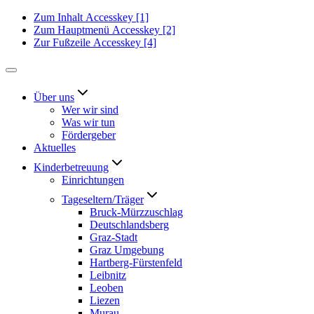
Zum Inhalt
Accesskey
[1]
Zum Hauptmenü
Accesskey
[2]
Zur Fußzeile
Accesskey
[4]
Über uns
Wer wir sind
Was wir tun
Fördergeber
Aktuelles
Kinderbetreuung
Einrichtungen
Tageseltern/Träger
Bruck-Mürzzuschlag
Deutschlandsberg
Graz-Stadt
Graz Umgebung
Hartberg-Fürstenfeld
Leibnitz
Leoben
Liezen
Murau