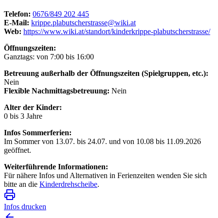
Telefon:
0676/849 202 445
E-Mail:
krippe.plabutscherstrasse@wiki.at
Web:
https://www.wiki.at/standort/kinderkrippe-plabutscherstrasse/
Öffnungszeiten:
Ganztags: von 7:00 bis 16:00
Betreuung außerhalb der Öffnungszeiten (Spielgruppen, etc.):
Nein
Flexible Nachmittagsbetreuung:
Nein
Alter der Kinder:
0 bis 3 Jahre
Infos Sommerferien:
Im Sommer von 13.07. bis 24.07. und von 10.08 bis 11.09.2026
geöffnet.
Weiterführende Informationen:
Für nähere Infos und Alternativen in Ferienzeiten wenden Sie sich
bitte an die
Kinderdrehscheibe
.
Infos drucken