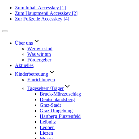
Zum Inhalt
Accesskey
[1]
Zum Hauptmenü
Accesskey
[2]
Zur Fußzeile
Accesskey
[4]
Über uns
Wer wir sind
Was wir tun
Fördergeber
Aktuelles
Kinderbetreuung
Einrichtungen
Tageseltern/Träger
Bruck-Mürzzuschlag
Deutschlandsberg
Graz-Stadt
Graz Umgebung
Hartberg-Fürstenfeld
Leibnitz
Leoben
Liezen
Murau