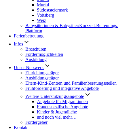
Murtal
Südoststeiermark
Voitsberg
Weiz
Babysitterinnen & Babysitter/Kurzzeit-Betreuungs-
Plattform
Ferienbetreuung
Infos
Broschüren
Fördermöglichkeiten
Ausbildung
Unser Netzwerk
Einrichtungsträger
Ausbildungsträger
Eltern-Kind-Zentren und Familienberatungsstellen
Frühförderung und integrative Angebote
Weitere Unterstützungsangebote
Angebote für Migrant:innen
Frauenspezifische Angebote
Kinder & Jugendliche
und noch viel mehr…
Fördergeber
Kontakt