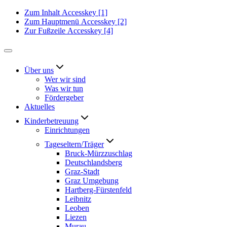
Zum Inhalt
Accesskey
[1]
Zum Hauptmenü
Accesskey
[2]
Zur Fußzeile
Accesskey
[4]
Über uns
Wer wir sind
Was wir tun
Fördergeber
Aktuelles
Kinderbetreuung
Einrichtungen
Tageseltern/Träger
Bruck-Mürzzuschlag
Deutschlandsberg
Graz-Stadt
Graz Umgebung
Hartberg-Fürstenfeld
Leibnitz
Leoben
Liezen
Murau