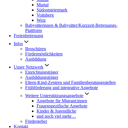
Murtal
Südoststeiermark
Voitsberg
Weiz
Babysitterinnen & Babysitter/Kurzzeit-Betreuungs-
Plattform
Ferienbetreuung
Infos
Broschüren
Fördermöglichkeiten
Ausbildung
Unser Netzwerk
Einrichtungsträger
Ausbildungsträger
Eltern-Kind-Zentren und Familienberatungsstellen
Frühförderung und integrative Angebote
Weitere Unterstützungsangebote
Angebote für Migrant:innen
Frauenspezifische Angebote
Kinder & Jugendliche
und noch viel mehr…
Fördergeber
Kontakt