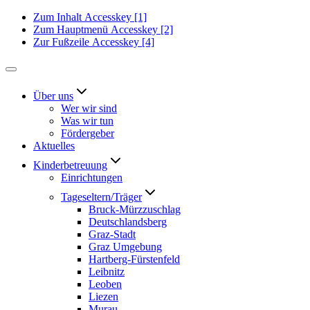
Zum Inhalt
Accesskey
[1]
Zum Hauptmenü
Accesskey
[2]
Zur Fußzeile
Accesskey
[4]
Über uns
Wer wir sind
Was wir tun
Fördergeber
Aktuelles
Kinderbetreuung
Einrichtungen
Tageseltern/Träger
Bruck-Mürzzuschlag
Deutschlandsberg
Graz-Stadt
Graz Umgebung
Hartberg-Fürstenfeld
Leibnitz
Leoben
Liezen
Murau