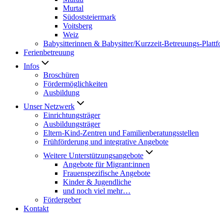
Murtal
Südoststeiermark
Voitsberg
Weiz
Babysitterinnen & Babysitter/Kurzzeit-Betreuungs-Platt
Ferienbetreuung
Infos
Broschüren
Fördermöglichkeiten
Ausbildung
Unser Netzwerk
Einrichtungsträger
Ausbildungsträger
Eltern-Kind-Zentren und Familienberatungsstellen
Frühförderung und integrative Angebote
Weitere Unterstützungsangebote
Angebote für Migrant:innen
Frauenspezifische Angebote
Kinder & Jugendliche
und noch viel mehr…
Fördergeber
Kontakt