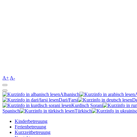
A+
A-
Albanisch
Dari/Farsi
De
Kurdisch Sorani‎
Spanisch
Türkisch
Kinderbetreuung
Ferienbetreuung
Kurzzeitbetreuung