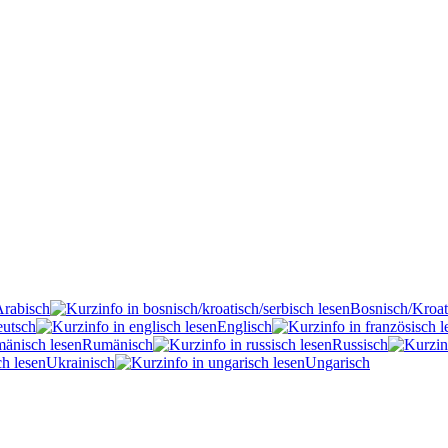
Arabisch
Bosnisch/Kroat
utsch
Englisch
Rumänisch
Russisch
Ukrainisch
Ungarisch