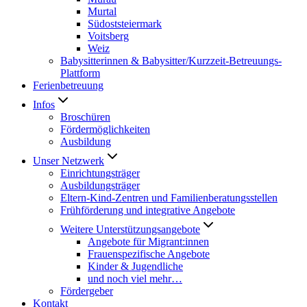
Murtal
Südoststeiermark
Voitsberg
Weiz
Babysitterinnen & Babysitter/Kurzzeit-Betreuungs-
Plattform
Ferienbetreuung
Infos
Broschüren
Fördermöglichkeiten
Ausbildung
Unser Netzwerk
Einrichtungsträger
Ausbildungsträger
Eltern-Kind-Zentren und Familienberatungsstellen
Frühförderung und integrative Angebote
Weitere Unterstützungsangebote
Angebote für Migrant:innen
Frauenspezifische Angebote
Kinder & Jugendliche
und noch viel mehr…
Fördergeber
Kontakt