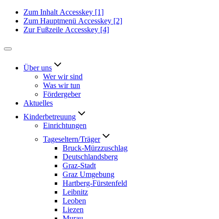
Zum Inhalt
Accesskey
[1]
Zum Hauptmenü
Accesskey
[2]
Zur Fußzeile
Accesskey
[4]
Über uns
Wer wir sind
Was wir tun
Fördergeber
Aktuelles
Kinderbetreuung
Einrichtungen
Tageseltern/Träger
Bruck-Mürzzuschlag
Deutschlandsberg
Graz-Stadt
Graz Umgebung
Hartberg-Fürstenfeld
Leibnitz
Leoben
Liezen
Murau