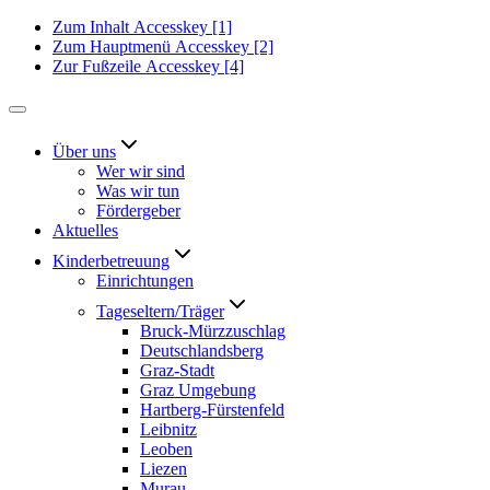
Zum Inhalt
Accesskey
[1]
Zum Hauptmenü
Accesskey
[2]
Zur Fußzeile
Accesskey
[4]
Über uns
Wer wir sind
Was wir tun
Fördergeber
Aktuelles
Kinderbetreuung
Einrichtungen
Tageseltern/Träger
Bruck-Mürzzuschlag
Deutschlandsberg
Graz-Stadt
Graz Umgebung
Hartberg-Fürstenfeld
Leibnitz
Leoben
Liezen
Murau