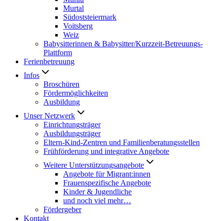
Murtal
Südoststeiermark
Voitsberg
Weiz
Babysitterinnen & Babysitter/Kurzzeit-Betreuungs-
Plattform
Ferienbetreuung
Infos
Broschüren
Fördermöglichkeiten
Ausbildung
Unser Netzwerk
Einrichtungsträger
Ausbildungsträger
Eltern-Kind-Zentren und Familienberatungsstellen
Frühförderung und integrative Angebote
Weitere Unterstützungsangebote
Angebote für Migrant:innen
Frauenspezifische Angebote
Kinder & Jugendliche
und noch viel mehr…
Fördergeber
Kontakt