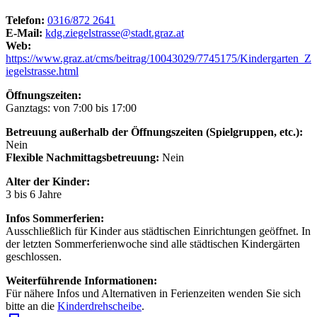
Telefon:
0316/872 2641
E-Mail:
kdg.ziegelstrasse@stadt.graz.at
Web:
https://www.graz.at/cms/beitrag/10043029/7745175/Kindergarten_Z
iegelstrasse.html
Öffnungszeiten:
Ganztags: von 7:00 bis 17:00
Betreuung außerhalb der Öffnungszeiten (Spielgruppen, etc.):
Nein
Flexible Nachmittagsbetreuung:
Nein
Alter der Kinder:
3 bis 6 Jahre
Infos Sommerferien:
Ausschließlich für Kinder aus städtischen Einrichtungen geöffnet. In
der letzten Sommerferienwoche sind alle städtischen Kindergärten
geschlossen.
Weiterführende Informationen:
Für nähere Infos und Alternativen in Ferienzeiten wenden Sie sich
bitte an die
Kinderdrehscheibe
.