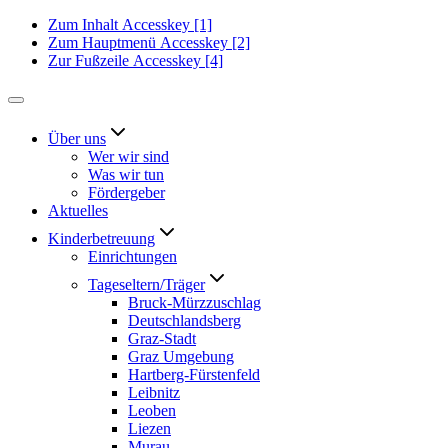
Zum Inhalt
Accesskey
[1]
Zum Hauptmenü
Accesskey
[2]
Zur Fußzeile
Accesskey
[4]
Über uns
Wer wir sind
Was wir tun
Fördergeber
Aktuelles
Kinderbetreuung
Einrichtungen
Tageseltern/Träger
Bruck-Mürzzuschlag
Deutschlandsberg
Graz-Stadt
Graz Umgebung
Hartberg-Fürstenfeld
Leibnitz
Leoben
Liezen
Murau