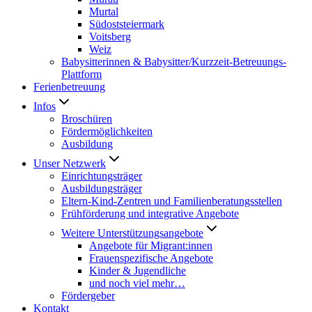
Murtal
Südoststeiermark
Voitsberg
Weiz
Babysitterinnen & Babysitter/Kurzzeit-Betreuungs-
Plattform
Ferienbetreuung
Infos
Broschüren
Fördermöglichkeiten
Ausbildung
Unser Netzwerk
Einrichtungsträger
Ausbildungsträger
Eltern-Kind-Zentren und Familienberatungsstellen
Frühförderung und integrative Angebote
Weitere Unterstützungsangebote
Angebote für Migrant:innen
Frauenspezifische Angebote
Kinder & Jugendliche
und noch viel mehr…
Fördergeber
Kontakt