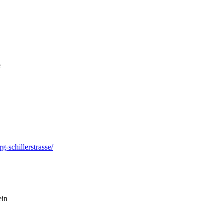
e
g-schillerstrasse/
in