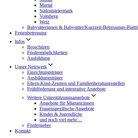
Murtal
Südoststeiermark
Voitsberg
Weiz
Babysitterinnen & Babysitter/Kurzzeit-Betreuungs-Platt
Ferienbetreuung
Infos
Broschüren
Fördermöglichkeiten
Ausbildung
Unser Netzwerk
Einrichtungsträger
Ausbildungsträger
Eltern-Kind-Zentren und Familienberatungsstellen
Frühförderung und integrative Angebote
Weitere Unterstützungsangebote
Angebote für Migrant:innen
Frauenspezifische Angebote
Kinder & Jugendliche
und noch viel mehr…
Fördergeber
Kontakt