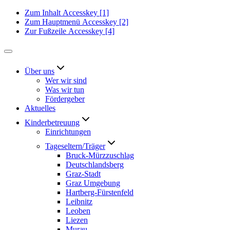
Zum Inhalt
Accesskey
[1]
Zum Hauptmenü
Accesskey
[2]
Zur Fußzeile
Accesskey
[4]
Über uns
Wer wir sind
Was wir tun
Fördergeber
Aktuelles
Kinderbetreuung
Einrichtungen
Tageseltern/Träger
Bruck-Mürzzuschlag
Deutschlandsberg
Graz-Stadt
Graz Umgebung
Hartberg-Fürstenfeld
Leibnitz
Leoben
Liezen
Murau