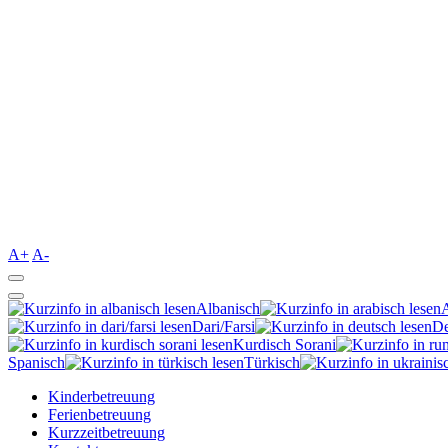
A+
A-
Albanisch
Dari/Farsi
De
Kurdisch Sorani‎
Spanisch
Türkisch
Kinderbetreuung
Ferienbetreuung
Kurzzeitbetreuung