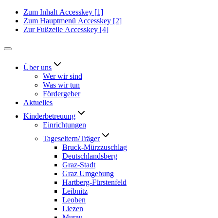
Zum Inhalt
Accesskey
[1]
Zum Hauptmenü
Accesskey
[2]
Zur Fußzeile
Accesskey
[4]
Über uns
Wer wir sind
Was wir tun
Fördergeber
Aktuelles
Kinderbetreuung
Einrichtungen
Tageseltern/Träger
Bruck-Mürzzuschlag
Deutschlandsberg
Graz-Stadt
Graz Umgebung
Hartberg-Fürstenfeld
Leibnitz
Leoben
Liezen
Murau