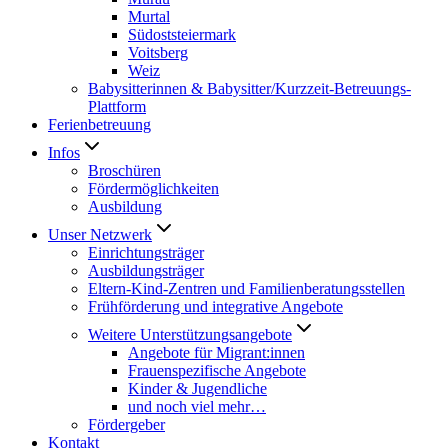
Murtal
Südoststeiermark
Voitsberg
Weiz
Babysitterinnen & Babysitter/Kurzzeit-Betreuungs-
Plattform
Ferienbetreuung
Infos
Broschüren
Fördermöglichkeiten
Ausbildung
Unser Netzwerk
Einrichtungsträger
Ausbildungsträger
Eltern-Kind-Zentren und Familienberatungsstellen
Frühförderung und integrative Angebote
Weitere Unterstützungsangebote
Angebote für Migrant:innen
Frauenspezifische Angebote
Kinder & Jugendliche
und noch viel mehr…
Fördergeber
Kontakt