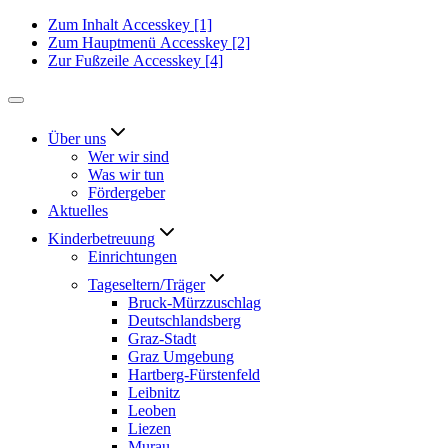
Zum Inhalt
Accesskey
[1]
Zum Hauptmenü
Accesskey
[2]
Zur Fußzeile
Accesskey
[4]
Über uns
Wer wir sind
Was wir tun
Fördergeber
Aktuelles
Kinderbetreuung
Einrichtungen
Tageseltern/Träger
Bruck-Mürzzuschlag
Deutschlandsberg
Graz-Stadt
Graz Umgebung
Hartberg-Fürstenfeld
Leibnitz
Leoben
Liezen
Murau