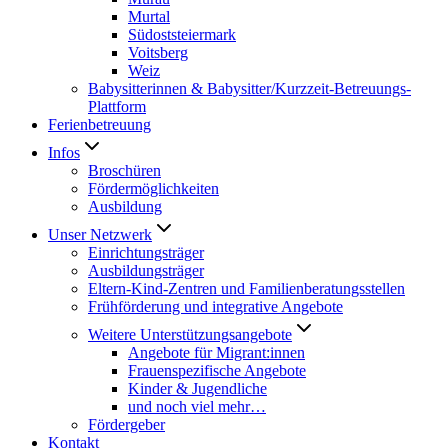
Murtal
Südoststeiermark
Voitsberg
Weiz
Babysitterinnen & Babysitter/Kurzzeit-Betreuungs-
Plattform
Ferienbetreuung
Infos
Broschüren
Fördermöglichkeiten
Ausbildung
Unser Netzwerk
Einrichtungsträger
Ausbildungsträger
Eltern-Kind-Zentren und Familienberatungsstellen
Frühförderung und integrative Angebote
Weitere Unterstützungsangebote
Angebote für Migrant:innen
Frauenspezifische Angebote
Kinder & Jugendliche
und noch viel mehr…
Fördergeber
Kontakt