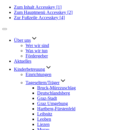
Zum Inhalt
Accesskey
[1]
Zum Hauptmenü
Accesskey
[2]
Zur Fußzeile
Accesskey
[4]
Über uns
Wer wir sind
Was wir tun
Fördergeber
Aktuelles
Kinderbetreuung
Einrichtungen
Tageseltern/Träger
Bruck-Mürzzuschlag
Deutschlandsberg
Graz-Stadt
Graz Umgebung
Hartberg-Fürstenfeld
Leibnitz
Leoben
Liezen
Murau