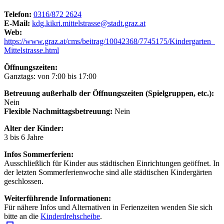
Telefon:
0316/872 2624
E-Mail:
kdg.kikri.mittelstrasse@stadt.graz.at
Web:
https://www.graz.at/cms/beitrag/10042368/7745175/Kindergarten_
Mittelstrasse.html
Öffnungszeiten:
Ganztags: von 7:00 bis 17:00
Betreuung außerhalb der Öffnungszeiten (Spielgruppen, etc.):
Nein
Flexible Nachmittagsbetreuung:
Nein
Alter der Kinder:
3 bis 6 Jahre
Infos Sommerferien:
Ausschließlich für Kinder aus städtischen Einrichtungen geöffnet. In
der letzten Sommerferienwoche sind alle städtischen Kindergärten
geschlossen.
Weiterführende Informationen:
Für nähere Infos und Alternativen in Ferienzeiten wenden Sie sich
bitte an die
Kinderdrehscheibe
.