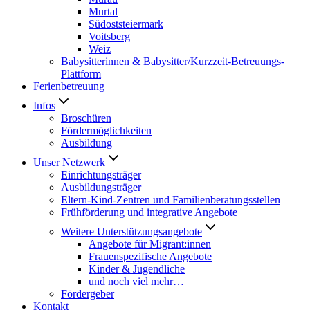
Murtal
Südoststeiermark
Voitsberg
Weiz
Babysitterinnen & Babysitter/Kurzzeit-Betreuungs-
Plattform
Ferienbetreuung
Infos
Broschüren
Fördermöglichkeiten
Ausbildung
Unser Netzwerk
Einrichtungsträger
Ausbildungsträger
Eltern-Kind-Zentren und Familienberatungsstellen
Frühförderung und integrative Angebote
Weitere Unterstützungsangebote
Angebote für Migrant:innen
Frauenspezifische Angebote
Kinder & Jugendliche
und noch viel mehr…
Fördergeber
Kontakt