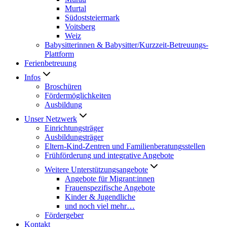
Murtal
Südoststeiermark
Voitsberg
Weiz
Babysitterinnen & Babysitter/Kurzzeit-Betreuungs-
Plattform
Ferienbetreuung
Infos
Broschüren
Fördermöglichkeiten
Ausbildung
Unser Netzwerk
Einrichtungsträger
Ausbildungsträger
Eltern-Kind-Zentren und Familienberatungsstellen
Frühförderung und integrative Angebote
Weitere Unterstützungsangebote
Angebote für Migrant:innen
Frauenspezifische Angebote
Kinder & Jugendliche
und noch viel mehr…
Fördergeber
Kontakt