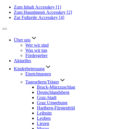
Zum Inhalt
Accesskey
[1]
Zum Hauptmenü
Accesskey
[2]
Zur Fußzeile
Accesskey
[4]
Über uns
Wer wir sind
Was wir tun
Fördergeber
Aktuelles
Kinderbetreuung
Einrichtungen
Tageseltern/Träger
Bruck-Mürzzuschlag
Deutschlandsberg
Graz-Stadt
Graz Umgebung
Hartberg-Fürstenfeld
Leibnitz
Leoben
Liezen
Murau