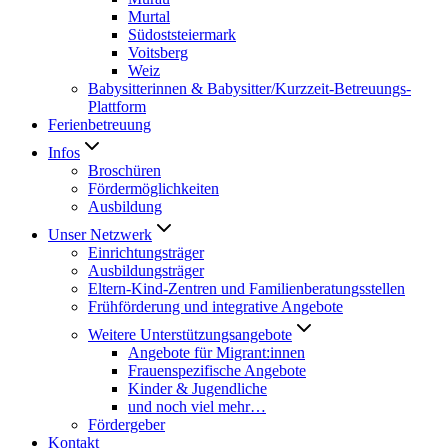
Murtal
Südoststeiermark
Voitsberg
Weiz
Babysitterinnen & Babysitter/Kurzzeit-Betreuungs-
Plattform
Ferienbetreuung
Infos
Broschüren
Fördermöglichkeiten
Ausbildung
Unser Netzwerk
Einrichtungsträger
Ausbildungsträger
Eltern-Kind-Zentren und Familienberatungsstellen
Frühförderung und integrative Angebote
Weitere Unterstützungsangebote
Angebote für Migrant:innen
Frauenspezifische Angebote
Kinder & Jugendliche
und noch viel mehr…
Fördergeber
Kontakt