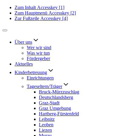
Zum Inhalt
Accesskey
[1]
Zum Hauptmenü
Accesskey
[2]
Zur Fußzeile
Accesskey
[4]
Über uns
Wer wir sind
Was wir tun
Fördergeber
Aktuelles
Kinderbetreuung
Einrichtungen
Tageseltern/Träger
Bruck-Mürzzuschlag
Deutschlandsberg
Graz-Stadt
Graz Umgebung
Hartberg-Fürstenfeld
Leibnitz
Leoben
Liezen
Murau