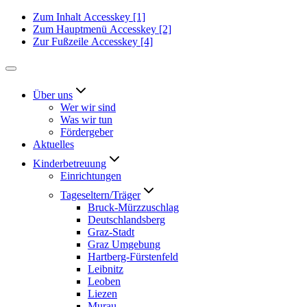
Zum Inhalt
Accesskey
[1]
Zum Hauptmenü
Accesskey
[2]
Zur Fußzeile
Accesskey
[4]
Über uns
Wer wir sind
Was wir tun
Fördergeber
Aktuelles
Kinderbetreuung
Einrichtungen
Tageseltern/Träger
Bruck-Mürzzuschlag
Deutschlandsberg
Graz-Stadt
Graz Umgebung
Hartberg-Fürstenfeld
Leibnitz
Leoben
Liezen
Murau