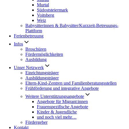
Murtal
Südoststeiermark
Voitsberg
Weiz
Babysitterinnen & Babysitter/Kurzzeit-Betreuungs-
Plattform
Ferienbetreuung
Infos
Broschüren
Fördermöglichkeiten
Ausbildung
Unser Netzwerk
Einrichtungsträger
Ausbildungsträger
Eltern-Kind-Zentren und Familienberatungsstellen
Frühförderung und integrative Angebote
Weitere Unterstützungsangebote
Angebote für Migrant:innen
Frauenspezifische Angebote
Kinder & Jugendliche
und noch viel mehr…
Fördergeber
Kontakt