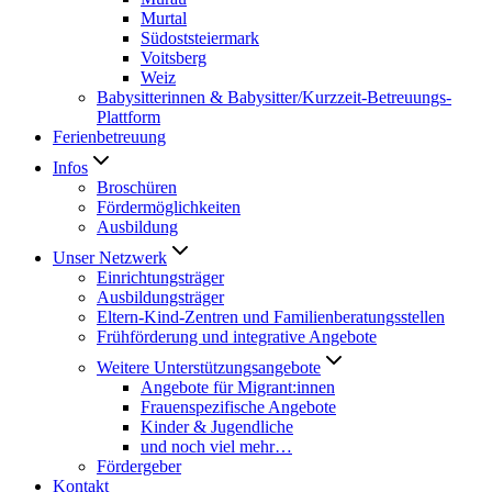
Murtal
Südoststeiermark
Voitsberg
Weiz
Babysitterinnen & Babysitter/Kurzzeit-Betreuungs-
Plattform
Ferienbetreuung
Infos
Broschüren
Fördermöglichkeiten
Ausbildung
Unser Netzwerk
Einrichtungsträger
Ausbildungsträger
Eltern-Kind-Zentren und Familienberatungsstellen
Frühförderung und integrative Angebote
Weitere Unterstützungsangebote
Angebote für Migrant:innen
Frauenspezifische Angebote
Kinder & Jugendliche
und noch viel mehr…
Fördergeber
Kontakt