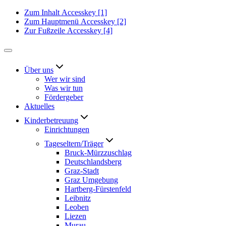
Zum Inhalt
Accesskey
[1]
Zum Hauptmenü
Accesskey
[2]
Zur Fußzeile
Accesskey
[4]
Über uns
Wer wir sind
Was wir tun
Fördergeber
Aktuelles
Kinderbetreuung
Einrichtungen
Tageseltern/Träger
Bruck-Mürzzuschlag
Deutschlandsberg
Graz-Stadt
Graz Umgebung
Hartberg-Fürstenfeld
Leibnitz
Leoben
Liezen
Murau