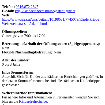
Telefon:
0316/872 2647
E-Mail:
kdg.kikri.weinzoettlstrasse@stadt.graz.at
Web:
https://www.graz.at/cms/beitrag/10198631/7745079/Kinderkrippe_
Weinzoettlstrasse_Arland.html
Öffnungszeiten:
Ganztags: von 7:00 bis 17:00
Betreuung außerhalb der Öffnungszeiten (Spielgruppen, etc.):
Nein
Flexible Nachmittagsbetreuung:
Nein
Alter der Kinder:
0 bis 3 Jahre
Infos Sommerferien:
Ausschließlich für Kinder aus städtischen Einrichtungen geöffnet. In
der letzten Sommerferienwoche sind alle städtischen Kinderkrippen
geschlossen.
Weiterführende Informationen:
Für nähere Infos und Alternativen in Ferienzeiten wenden Sie sich
bitte an die
Kinderdrehscheibe
.