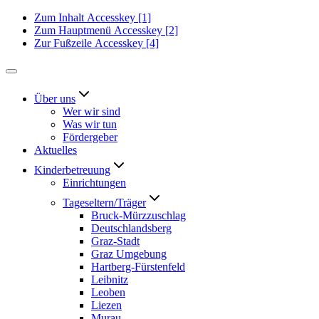
Zum Inhalt
Accesskey
[1]
Zum Hauptmenü
Accesskey
[2]
Zur Fußzeile
Accesskey
[4]
Über uns
Wer wir sind
Was wir tun
Fördergeber
Aktuelles
Kinderbetreuung
Einrichtungen
Tageseltern/Träger
Bruck-Mürzzuschlag
Deutschlandsberg
Graz-Stadt
Graz Umgebung
Hartberg-Fürstenfeld
Leibnitz
Leoben
Liezen
Murau