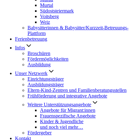
Murtal
Südoststeiermark
Voitsberg
Weiz
Babysitterinnen & Babysitter/Kurzzeit-Betreuungs-
Plattform
Ferienbetreuung
Infos
Broschüren
Fördermöglichkeiten
Ausbildung
Unser Netzwerk
Einrichtungsträger
Ausbildungsträger
Eltern-Kind-Zentren und Familienberatungsstellen
Frühförderung und integrative Angebote
Weitere Unterstützungsangebote
Angebote für Migrant:innen
Frauenspezifische Angebote
Kinder & Jugendliche
und noch viel mehr…
Fördergeber
Kontakt