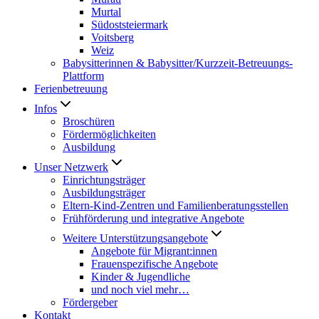
Murtal
Südoststeiermark
Voitsberg
Weiz
Babysitterinnen & Babysitter/Kurzzeit-Betreuungs-
Plattform
Ferienbetreuung
Infos
Broschüren
Fördermöglichkeiten
Ausbildung
Unser Netzwerk
Einrichtungsträger
Ausbildungsträger
Eltern-Kind-Zentren und Familienberatungsstellen
Frühförderung und integrative Angebote
Weitere Unterstützungsangebote
Angebote für Migrant:innen
Frauenspezifische Angebote
Kinder & Jugendliche
und noch viel mehr…
Fördergeber
Kontakt