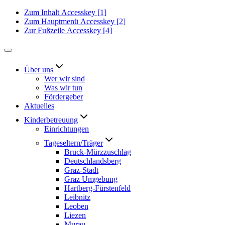
Zum Inhalt
Accesskey
[1]
Zum Hauptmenü
Accesskey
[2]
Zur Fußzeile
Accesskey
[4]
Über uns
Wer wir sind
Was wir tun
Fördergeber
Aktuelles
Kinderbetreuung
Einrichtungen
Tageseltern/Träger
Bruck-Mürzzuschlag
Deutschlandsberg
Graz-Stadt
Graz Umgebung
Hartberg-Fürstenfeld
Leibnitz
Leoben
Liezen
Murau