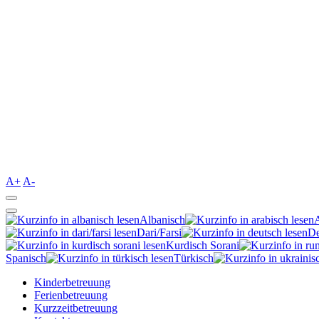
A+
A-
Albanisch
Dari/Farsi
De
Kurdisch Sorani‎
Spanisch
Türkisch
Kinderbetreuung
Ferienbetreuung
Kurzzeitbetreuung