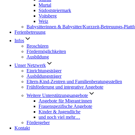
Murtal
Südoststeiermark
Voitsberg
Weiz
Babysitterinnen & Babysitter/Kurzzeit-Betreuungs-Platt
Ferienbetreuung
Infos
Broschüren
Fördermöglichkeiten
Ausbildung
Unser Netzwerk
Einrichtungsträger
Ausbildungsträger
Eltern-Kind-Zentren und Familienberatungsstellen
Frühförderung und integrative Angebote
Weitere Unterstützungsangebote
Angebote für Migrant:innen
Frauenspezifische Angebote
Kinder & Jugendliche
und noch viel mehr…
Fördergeber
Kontakt