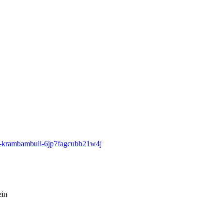
en-krambambuli-6jp7fagcubb21w4j
in