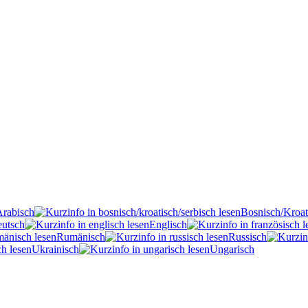
Arabisch
Bosnisch/Kroat
utsch
Englisch
Rumänisch
Russisch
Ukrainisch
Ungarisch