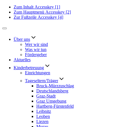
Zum Inhalt
Accesskey
[1]
Zum Hauptmenü
Accesskey
[2]
Zur Fußzeile
Accesskey
[4]
Über uns
Wer wir sind
Was wir tun
Fördergeber
Aktuelles
Kinderbetreuung
Einrichtungen
Tageseltern/Träger
Bruck-Mürzzuschlag
Deutschlandsberg
Graz-Stadt
Graz Umgebung
Hartberg-Fürstenfeld
Leibnitz
Leoben
Liezen
Murau