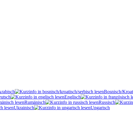
Arabisch
Bosnisch/Kroat
utsch
Englisch
Rumänisch
Russisch
Ukrainisch
Ungarisch