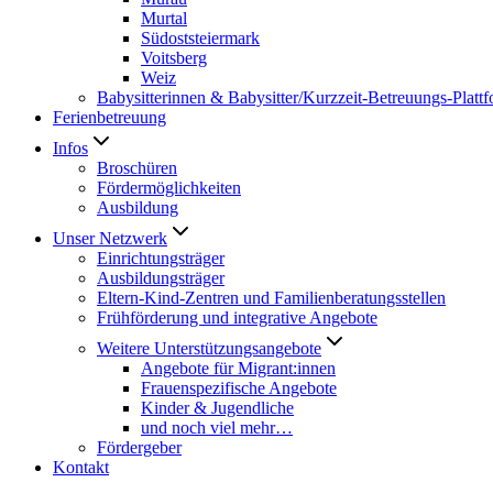
Murtal
Südoststeiermark
Voitsberg
Weiz
Babysitterinnen & Babysitter/Kurzzeit-Betreuungs-Platt
Ferienbetreuung
Infos
Broschüren
Fördermöglichkeiten
Ausbildung
Unser Netzwerk
Einrichtungsträger
Ausbildungsträger
Eltern-Kind-Zentren und Familienberatungsstellen
Frühförderung und integrative Angebote
Weitere Unterstützungsangebote
Angebote für Migrant:innen
Frauenspezifische Angebote
Kinder & Jugendliche
und noch viel mehr…
Fördergeber
Kontakt