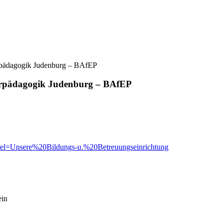
tarpädagogik Judenburg – BAfEP
tarpädagogik Judenburg – BAfEP
titel=Unsere%20Bildungs-u.%20Betreuungseinrichtung
in