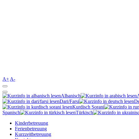
A+
A-
Albanisch
Dari/Farsi
De
Kurdisch Sorani‎
Spanisch
Türkisch
Kinderbetreuung
Ferienbetreuung
Kurzzeitbetreuung