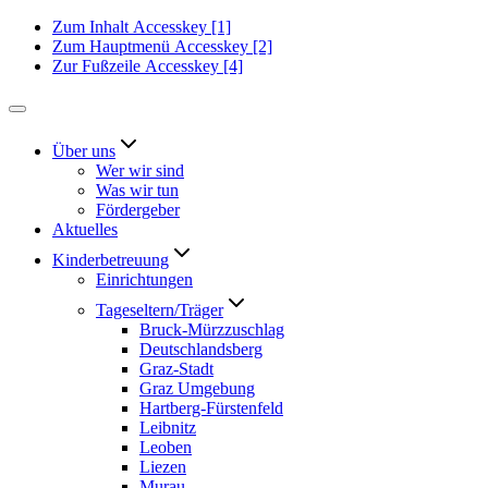
Zum Inhalt
Accesskey
[1]
Zum Hauptmenü
Accesskey
[2]
Zur Fußzeile
Accesskey
[4]
Über uns
Wer wir sind
Was wir tun
Fördergeber
Aktuelles
Kinderbetreuung
Einrichtungen
Tageseltern/Träger
Bruck-Mürzzuschlag
Deutschlandsberg
Graz-Stadt
Graz Umgebung
Hartberg-Fürstenfeld
Leibnitz
Leoben
Liezen
Murau