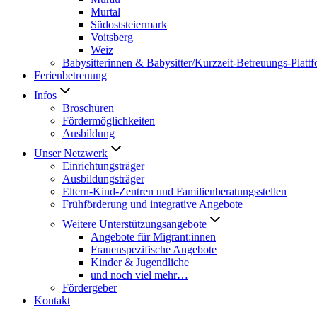
Murtal
Südoststeiermark
Voitsberg
Weiz
Babysitterinnen & Babysitter/Kurzzeit-Betreuungs-Platt
Ferienbetreuung
Infos
Broschüren
Fördermöglichkeiten
Ausbildung
Unser Netzwerk
Einrichtungsträger
Ausbildungsträger
Eltern-Kind-Zentren und Familienberatungsstellen
Frühförderung und integrative Angebote
Weitere Unterstützungsangebote
Angebote für Migrant:innen
Frauenspezifische Angebote
Kinder & Jugendliche
und noch viel mehr…
Fördergeber
Kontakt