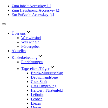
Zum Inhalt
Accesskey
[1]
Zum Hauptmenü
Accesskey
[2]
Zur Fußzeile
Accesskey
[4]
Über uns
Wer wir sind
Was wir tun
Fördergeber
Aktuelles
Kinderbetreuung
Einrichtungen
Tageseltern/Träger
Bruck-Mürzzuschlag
Deutschlandsberg
Graz-Stadt
Graz Umgebung
Hartberg-Fürstenfeld
Leibnitz
Leoben
Liezen
Murau