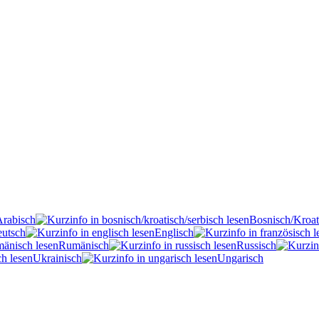
Arabisch
Bosnisch/Kroat
utsch
Englisch
Rumänisch
Russisch
Ukrainisch
Ungarisch