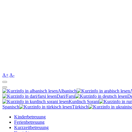
A+
A-
Albanisch
Dari/Farsi
De
Kurdisch Sorani‎
Spanisch
Türkisch
Kinderbetreuung
Ferienbetreuung
Kurzzeitbetreuung