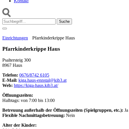
Kontakt
Suche:
Einrichtungen
Pfarrkinderkrippe Haus
Pfarrkinderkrippe Haus
Psaltersteig 300
8967 Haus
Telefon:
0676/8742 6105
E-Mail:
kiga.haus-ennstal@kib3.at
Web:
https://kiga-haus.kib3.at/
Öffnungszeiten:
Halbtags: von 7:00 bis 13:00
Betreuung außerhalb der Öffnungszeiten (Spielgruppen, etc.):
Ja
Flexible Nachmittagsbetreuung:
Nein
Alter der Kinder: