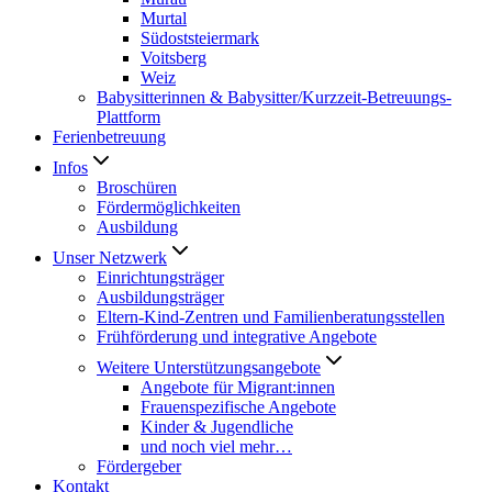
Murtal
Südoststeiermark
Voitsberg
Weiz
Babysitterinnen & Babysitter/Kurzzeit-Betreuungs-
Plattform
Ferienbetreuung
Infos
Broschüren
Fördermöglichkeiten
Ausbildung
Unser Netzwerk
Einrichtungsträger
Ausbildungsträger
Eltern-Kind-Zentren und Familienberatungsstellen
Frühförderung und integrative Angebote
Weitere Unterstützungsangebote
Angebote für Migrant:innen
Frauenspezifische Angebote
Kinder & Jugendliche
und noch viel mehr…
Fördergeber
Kontakt