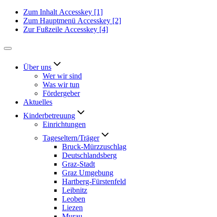
Zum Inhalt
Accesskey
[1]
Zum Hauptmenü
Accesskey
[2]
Zur Fußzeile
Accesskey
[4]
Über uns
Wer wir sind
Was wir tun
Fördergeber
Aktuelles
Kinderbetreuung
Einrichtungen
Tageseltern/Träger
Bruck-Mürzzuschlag
Deutschlandsberg
Graz-Stadt
Graz Umgebung
Hartberg-Fürstenfeld
Leibnitz
Leoben
Liezen
Murau