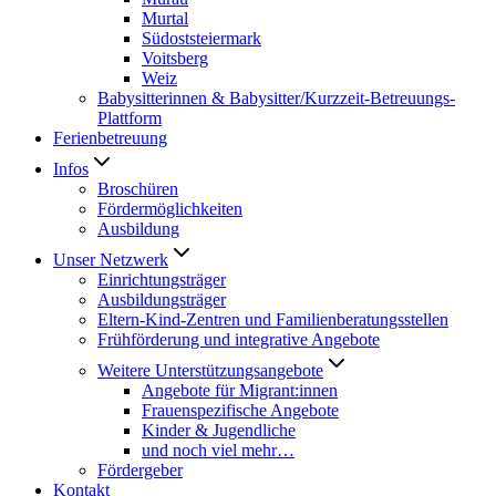
Murtal
Südoststeiermark
Voitsberg
Weiz
Babysitterinnen & Babysitter/Kurzzeit-Betreuungs-
Plattform
Ferienbetreuung
Infos
Broschüren
Fördermöglichkeiten
Ausbildung
Unser Netzwerk
Einrichtungsträger
Ausbildungsträger
Eltern-Kind-Zentren und Familienberatungsstellen
Frühförderung und integrative Angebote
Weitere Unterstützungsangebote
Angebote für Migrant:innen
Frauenspezifische Angebote
Kinder & Jugendliche
und noch viel mehr…
Fördergeber
Kontakt