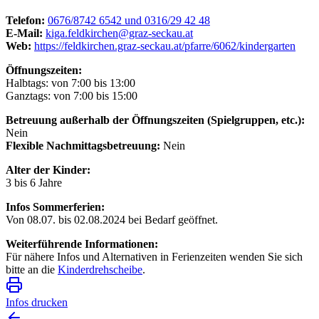
Telefon:
0676/8742 6542 und 0316/29 42 48
E-Mail:
kiga.feldkirchen@graz-seckau.at
Web:
https://feldkirchen.graz-seckau.at/pfarre/6062/kindergarten
Öffnungszeiten:
Halbtags: von 7:00 bis 13:00
Ganztags: von 7:00 bis 15:00
Betreuung außerhalb der Öffnungszeiten (Spielgruppen, etc.):
Nein
Flexible Nachmittagsbetreuung:
Nein
Alter der Kinder:
3 bis 6 Jahre
Infos Sommerferien:
Von 08.07. bis 02.08.2024 bei Bedarf geöffnet.
Weiterführende Informationen:
Für nähere Infos und Alternativen in Ferienzeiten wenden Sie sich
bitte an die
Kinderdrehscheibe
.
Infos drucken