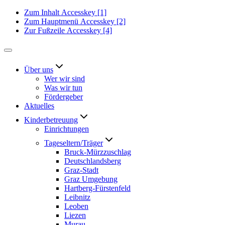
Zum Inhalt
Accesskey
[1]
Zum Hauptmenü
Accesskey
[2]
Zur Fußzeile
Accesskey
[4]
Über uns
Wer wir sind
Was wir tun
Fördergeber
Aktuelles
Kinderbetreuung
Einrichtungen
Tageseltern/Träger
Bruck-Mürzzuschlag
Deutschlandsberg
Graz-Stadt
Graz Umgebung
Hartberg-Fürstenfeld
Leibnitz
Leoben
Liezen
Murau