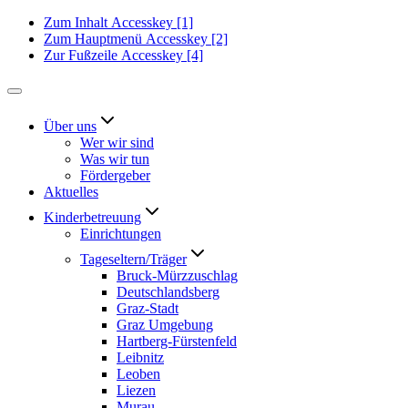
Zum Inhalt
Accesskey
[1]
Zum Hauptmenü
Accesskey
[2]
Zur Fußzeile
Accesskey
[4]
Über uns
Wer wir sind
Was wir tun
Fördergeber
Aktuelles
Kinderbetreuung
Einrichtungen
Tageseltern/Träger
Bruck-Mürzzuschlag
Deutschlandsberg
Graz-Stadt
Graz Umgebung
Hartberg-Fürstenfeld
Leibnitz
Leoben
Liezen
Murau