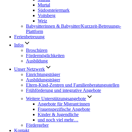
Murtal
Südoststeiermark
Voitsberg
Weiz
Babysitterinnen & Babysitter/Kurzzeit-Betreuungs-
Plattform
Ferienbetreuung
Infos
Broschüren
Fördermöglichkeiten
Ausbildung
Unser Netzwerk
Einrichtungsträger
Ausbildungsträger
Eltern-Kind-Zentren und Familienberatungsstellen
Frühförderung und integrative Angebote
Weitere Unterstützungsangebote
Angebote für Migrant:innen
Frauenspezifische Angebote
Kinder & Jugendliche
und noch viel mehr…
Fördergeber
Kontakt