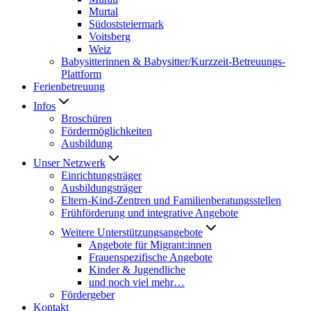
Murtal
Südoststeiermark
Voitsberg
Weiz
Babysitterinnen & Babysitter/Kurzzeit-Betreuungs-
Plattform
Ferienbetreuung
Infos
Broschüren
Fördermöglichkeiten
Ausbildung
Unser Netzwerk
Einrichtungsträger
Ausbildungsträger
Eltern-Kind-Zentren und Familienberatungsstellen
Frühförderung und integrative Angebote
Weitere Unterstützungsangebote
Angebote für Migrant:innen
Frauenspezifische Angebote
Kinder & Jugendliche
und noch viel mehr…
Fördergeber
Kontakt