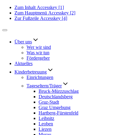
Zum Inhalt
Accesskey
[1]
Zum Hauptmenü
Accesskey
[2]
Zur Fußzeile
Accesskey
[4]
Über uns
Wer wir sind
Was wir tun
Fördergeber
Aktuelles
Kinderbetreuung
Einrichtungen
Tageseltern/Träger
Bruck-Mürzzuschlag
Deutschlandsberg
Graz-Stadt
Graz Umgebung
Hartberg-Fürstenfeld
Leibnitz
Leoben
Liezen
Murau