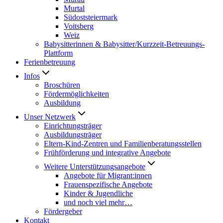
Murtal
Südoststeiermark
Voitsberg
Weiz
Babysitterinnen & Babysitter/Kurzzeit-Betreuungs-
Plattform
Ferienbetreuung
Infos
Broschüren
Fördermöglichkeiten
Ausbildung
Unser Netzwerk
Einrichtungsträger
Ausbildungsträger
Eltern-Kind-Zentren und Familienberatungsstellen
Frühförderung und integrative Angebote
Weitere Unterstützungsangebote
Angebote für Migrant:innen
Frauenspezifische Angebote
Kinder & Jugendliche
und noch viel mehr…
Fördergeber
Kontakt