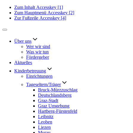
Zum Inhalt
Accesskey
[1]
Zum Hauptmenü
Accesskey
[2]
Zur Fußzeile
Accesskey
[4]
Über uns
Wer wir sind
Was wir tun
Fördergeber
Aktuelles
Kinderbetreuung
Einrichtungen
Tageseltern/Träger
Bruck-Mürzzuschlag
Deutschlandsberg
Graz-Stadt
Graz Umgebung
Hartberg-Fürstenfeld
Leibnitz
Leoben
Liezen
Murau