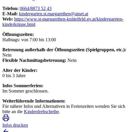
Telefon:
0664/8873 52 43
E-Mail:
kindergarten.st.margarethen@ainet.at
Web:
https://www.st-margarethen-knittelfeld.gv.at/kindergaerten-
kinderkrippe.html
Öffnungszeiten:
Halbtags: von 7:00 bis 13:00
Betreuung außerhalb der Öffnungszeiten (Spielgruppen, etc.):
Nein
Flexible Nachmittagsbetreuung:
Nein
Alter der Kinder:
0 bis 3 Jahre
Infos Sommerferien:
Im Sommer geschlossen.
Weiterführende Informationen:
Für nähere Infos und Alternativen in Ferienzeiten wenden Sie sich
bitte an die
Kinderdrehscheibe
.
Infos drucken