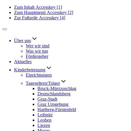
Zum Inhalt
Accesskey
[1]
Zum Hauptmenü
Accesskey
[2]
Zur Fußzeile
Accesskey
[4]
Über uns
Wer wir sind
Was wir tun
Fördergeber
Aktuelles
Kinderbetreuung
Einrichtungen
Tageseltern/Träger
Bruck-Mürzzuschlag
Deutschlandsberg
Graz-Stadt
Graz Umgebung
Hartberg-Fürstenfeld
Leibnitz
Leoben
Liezen
Murau