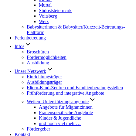
Murtal
Südoststeiermark
Voitsberg
Weiz
Babysitterinnen & Babysitter/Kurzzeit-Betreuungs-
Plattform
Ferienbetreuung
Infos
Broschüren
Fördermöglichkeiten
Ausbildung
Unser Netzwerk
Einrichtungsträger
Ausbildungsträger
Eltern-Kind-Zentren und Familienberatungsstellen
Frühförderung und integrative Angebote
Weitere Unterstützungsangebote
Angebote für Migrant:innen
Frauenspezifische Angebote
Kinder & Jugendliche
und noch viel mehr…
Fördergeber
Kontakt