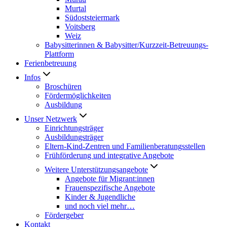
Murtal
Südoststeiermark
Voitsberg
Weiz
Babysitterinnen & Babysitter/Kurzzeit-Betreuungs-
Plattform
Ferienbetreuung
Infos
Broschüren
Fördermöglichkeiten
Ausbildung
Unser Netzwerk
Einrichtungsträger
Ausbildungsträger
Eltern-Kind-Zentren und Familienberatungsstellen
Frühförderung und integrative Angebote
Weitere Unterstützungsangebote
Angebote für Migrant:innen
Frauenspezifische Angebote
Kinder & Jugendliche
und noch viel mehr…
Fördergeber
Kontakt