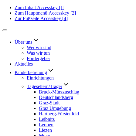
Zum Inhalt
Accesskey
[1]
Zum Hauptmenü
Accesskey
[2]
Zur Fußzeile
Accesskey
[4]
Über uns
Wer wir sind
Was wir tun
Fördergeber
Aktuelles
Kinderbetreuung
Einrichtungen
Tageseltern/Träger
Bruck-Mürzzuschlag
Deutschlandsberg
Graz-Stadt
Graz Umgebung
Hartberg-Fürstenfeld
Leibnitz
Leoben
Liezen
Murau