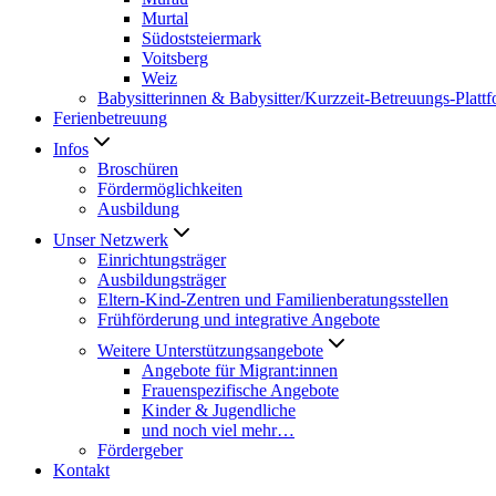
Murtal
Südoststeiermark
Voitsberg
Weiz
Babysitterinnen & Babysitter/Kurzzeit-Betreuungs-Platt
Ferienbetreuung
Infos
Broschüren
Fördermöglichkeiten
Ausbildung
Unser Netzwerk
Einrichtungsträger
Ausbildungsträger
Eltern-Kind-Zentren und Familienberatungsstellen
Frühförderung und integrative Angebote
Weitere Unterstützungsangebote
Angebote für Migrant:innen
Frauenspezifische Angebote
Kinder & Jugendliche
und noch viel mehr…
Fördergeber
Kontakt