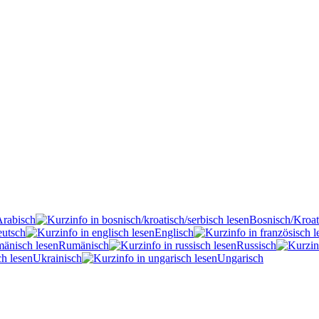
Arabisch
Bosnisch/Kroat
utsch
Englisch
Rumänisch
Russisch
Ukrainisch
Ungarisch