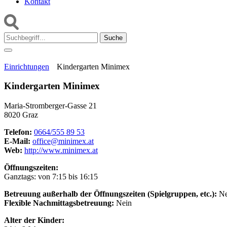
Kontakt
Suche:
Einrichtungen
Kindergarten Minimex
Kindergarten Minimex
Maria-Stromberger-Gasse 21
8020 Graz
Telefon:
0664/555 89 53
E-Mail:
office@minimex.at
Web:
http://www.minimex.at
Öffnungszeiten:
Ganztags: von 7:15 bis 16:15
Betreuung außerhalb der Öffnungszeiten (Spielgruppen, etc.):
Ne
Flexible Nachmittagsbetreuung:
Nein
Alter der Kinder: