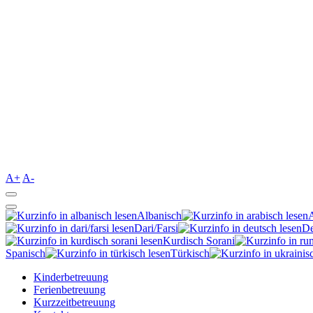
A+
A-
Albanisch
Dari/Farsi
De
Kurdisch Sorani‎
Spanisch
Türkisch
Kinderbetreuung
Ferienbetreuung
Kurzzeitbetreuung