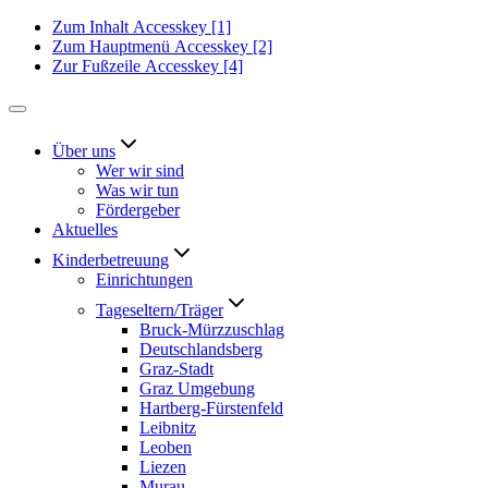
Zum Inhalt
Accesskey
[1]
Zum Hauptmenü
Accesskey
[2]
Zur Fußzeile
Accesskey
[4]
Über uns
Wer wir sind
Was wir tun
Fördergeber
Aktuelles
Kinderbetreuung
Einrichtungen
Tageseltern/Träger
Bruck-Mürzzuschlag
Deutschlandsberg
Graz-Stadt
Graz Umgebung
Hartberg-Fürstenfeld
Leibnitz
Leoben
Liezen
Murau