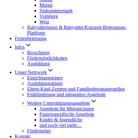
Murtal
Südoststeiermark
Voitsberg
Weiz
Babysitterinnen & Babysitter/Kurzzeit-Betreuungs-
Plattform
Ferienbetreuung
Infos
Broschüren
Fördermöglichkeiten
Ausbildung
Unser Netzwerk
Einrichtungsträger
Ausbildungsträger
Eltern-Kind-Zentren und Familienberatungsstellen
Frühförderung und integrative Angebote
Weitere Unterstützungsangebote
Angebote für Migrant:innen
Frauenspezifische Angebote
Kinder & Jugendliche
und noch viel mehr…
Fördergeber
Kontakt