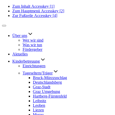
Zum Inhalt
Accesskey
[1]
Zum Hauptmenü
Accesskey
[2]
Zur Fußzeile
Accesskey
[4]
Über uns
Wer wir sind
Was wir tun
Fördergeber
Aktuelles
Kinderbetreuung
Einrichtungen
Tageseltern/Träger
Bruck-Mürzzuschlag
Deutschlandsberg
Graz-Stadt
Graz Umgebung
Hartberg-Fürstenfeld
Leibnitz
Leoben
Liezen
Murau