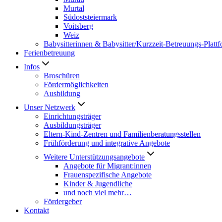
Murtal
Südoststeiermark
Voitsberg
Weiz
Babysitterinnen & Babysitter/Kurzzeit-Betreuungs-Platt
Ferienbetreuung
Infos
Broschüren
Fördermöglichkeiten
Ausbildung
Unser Netzwerk
Einrichtungsträger
Ausbildungsträger
Eltern-Kind-Zentren und Familienberatungsstellen
Frühförderung und integrative Angebote
Weitere Unterstützungsangebote
Angebote für Migrant:innen
Frauenspezifische Angebote
Kinder & Jugendliche
und noch viel mehr…
Fördergeber
Kontakt