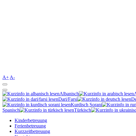
A+
A-
Albanisch
Dari/Farsi
De
Kurdisch Sorani‎
Spanisch
Türkisch
Kinderbetreuung
Ferienbetreuung
Kurzzeitbetreuung