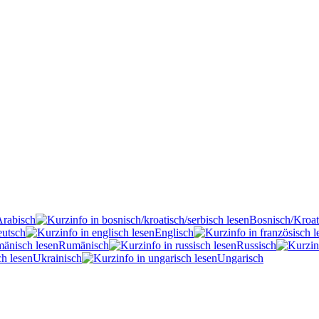
Arabisch
Bosnisch/Kroat
utsch
Englisch
Rumänisch
Russisch
Ukrainisch
Ungarisch