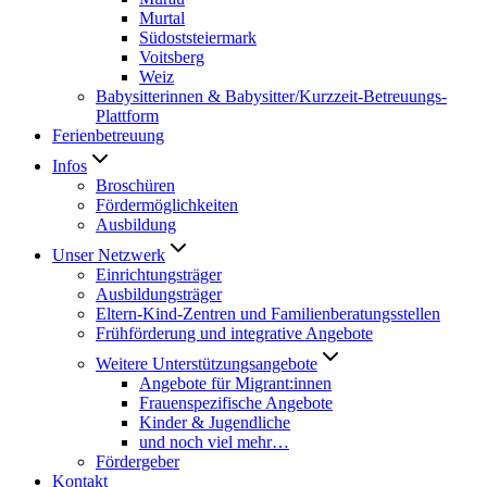
Murtal
Südoststeiermark
Voitsberg
Weiz
Babysitterinnen & Babysitter/Kurzzeit-Betreuungs-
Plattform
Ferienbetreuung
Infos
Broschüren
Fördermöglichkeiten
Ausbildung
Unser Netzwerk
Einrichtungsträger
Ausbildungsträger
Eltern-Kind-Zentren und Familienberatungsstellen
Frühförderung und integrative Angebote
Weitere Unterstützungsangebote
Angebote für Migrant:innen
Frauenspezifische Angebote
Kinder & Jugendliche
und noch viel mehr…
Fördergeber
Kontakt