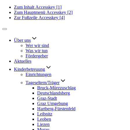
Zum Inhalt
Accesskey
[1]
Zum Hauptmenü
Accesskey
[2]
Zur Fußzeile
Accesskey
[4]
Über uns
Wer wir sind
Was wir tun
Fördergeber
Aktuelles
Kinderbetreuung
Einrichtungen
Tageseltern/Träger
Bruck-Mürzzuschlag
Deutschlandsberg
Graz-Stadt
Graz Umgebung
Hartberg-Fürstenfeld
Leibnitz
Leoben
Liezen
Murau