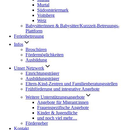
Murtal
Südoststeiermark
Voitsberg
Weiz
Babysitterinnen & Babysitter/Kurzzeit-Betreuungs-
Plattform
Ferienbetreuung
Infos
Broschüren
Fördermöglichkeiten
Ausbildung
Unser Netzwerk
Einrichtungsträger
Ausbildungsträger
Eltern-Kind-Zentren und Familienberatungsstellen
Frühförderung und integrative Angebote
Weitere Unterstützungsangebote
Angebote für Migrant:innen
Frauenspezifische Angebote
Kinder & Jugendliche
und noch viel mehr…
Fördergeber
Kontakt