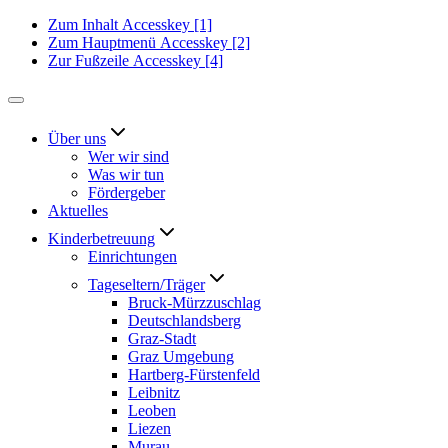
Zum Inhalt
Accesskey
[1]
Zum Hauptmenü
Accesskey
[2]
Zur Fußzeile
Accesskey
[4]
Über uns
Wer wir sind
Was wir tun
Fördergeber
Aktuelles
Kinderbetreuung
Einrichtungen
Tageseltern/Träger
Bruck-Mürzzuschlag
Deutschlandsberg
Graz-Stadt
Graz Umgebung
Hartberg-Fürstenfeld
Leibnitz
Leoben
Liezen
Murau