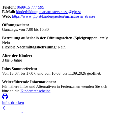
Telefon:
0699/15 777 595
E-Mail:
kinderbildung.mariatrosterstrasse@gip.st
Web:
https://www.gip.st/kindergaerten/mariatroster-strasse
Öffnungszeiten:
Ganztags: von 7:00 bis 16:30
Betreuung außerhalb der Öffnungszeiten (Spielgruppen, etc.):
Nein
Flexible Nachmittagsbetreuung:
Nein
Alter der Kinder:
3 bis 6 Jahre
Infos Sommerferien:
Von 13.07. bis 17.07. und von 10.08. bis 11.09.2026 geöffnet.
Weiterführende Informationen:
Für nähere Infos und Alternativen in Ferienzeiten wenden Sie sich
bitte an die
Kinderdrehscheibe
.
Infos drucken