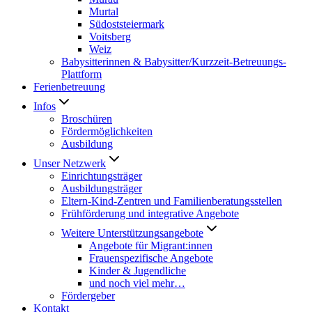
Murtal
Südoststeiermark
Voitsberg
Weiz
Babysitterinnen & Babysitter/Kurzzeit-Betreuungs-
Plattform
Ferienbetreuung
Infos
Broschüren
Fördermöglichkeiten
Ausbildung
Unser Netzwerk
Einrichtungsträger
Ausbildungsträger
Eltern-Kind-Zentren und Familienberatungsstellen
Frühförderung und integrative Angebote
Weitere Unterstützungsangebote
Angebote für Migrant:innen
Frauenspezifische Angebote
Kinder & Jugendliche
und noch viel mehr…
Fördergeber
Kontakt