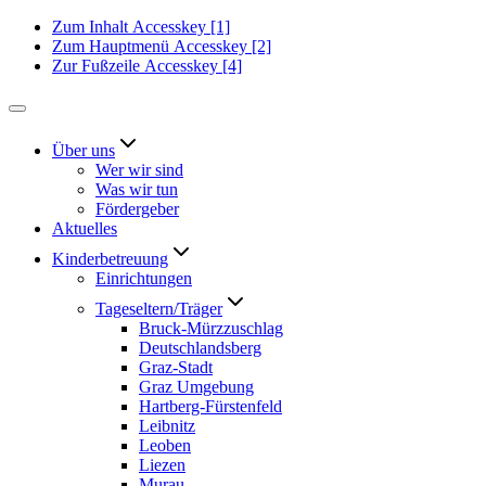
Zum Inhalt
Accesskey
[1]
Zum Hauptmenü
Accesskey
[2]
Zur Fußzeile
Accesskey
[4]
Über uns
Wer wir sind
Was wir tun
Fördergeber
Aktuelles
Kinderbetreuung
Einrichtungen
Tageseltern/Träger
Bruck-Mürzzuschlag
Deutschlandsberg
Graz-Stadt
Graz Umgebung
Hartberg-Fürstenfeld
Leibnitz
Leoben
Liezen
Murau