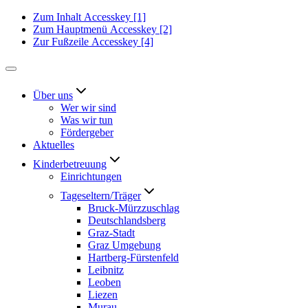
Zum Inhalt
Accesskey
[1]
Zum Hauptmenü
Accesskey
[2]
Zur Fußzeile
Accesskey
[4]
Über uns
Wer wir sind
Was wir tun
Fördergeber
Aktuelles
Kinderbetreuung
Einrichtungen
Tageseltern/Träger
Bruck-Mürzzuschlag
Deutschlandsberg
Graz-Stadt
Graz Umgebung
Hartberg-Fürstenfeld
Leibnitz
Leoben
Liezen
Murau