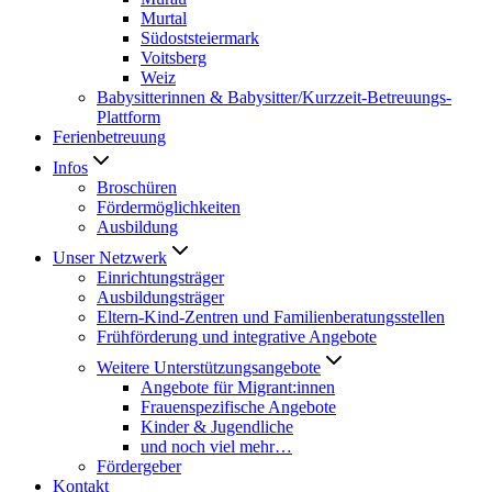
Murtal
Südoststeiermark
Voitsberg
Weiz
Babysitterinnen & Babysitter/Kurzzeit-Betreuungs-
Plattform
Ferienbetreuung
Infos
Broschüren
Fördermöglichkeiten
Ausbildung
Unser Netzwerk
Einrichtungsträger
Ausbildungsträger
Eltern-Kind-Zentren und Familienberatungsstellen
Frühförderung und integrative Angebote
Weitere Unterstützungsangebote
Angebote für Migrant:innen
Frauenspezifische Angebote
Kinder & Jugendliche
und noch viel mehr…
Fördergeber
Kontakt