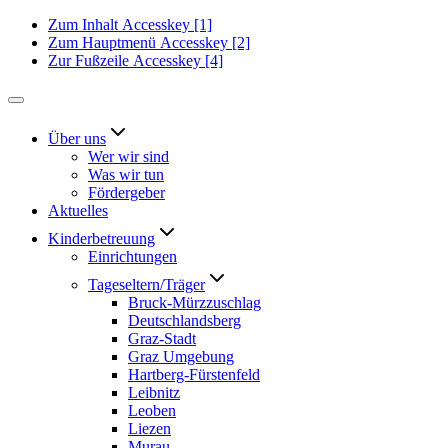
Zum Inhalt
Accesskey
[1]
Zum Hauptmenü
Accesskey
[2]
Zur Fußzeile
Accesskey
[4]
Über uns
Wer wir sind
Was wir tun
Fördergeber
Aktuelles
Kinderbetreuung
Einrichtungen
Tageseltern/Träger
Bruck-Mürzzuschlag
Deutschlandsberg
Graz-Stadt
Graz Umgebung
Hartberg-Fürstenfeld
Leibnitz
Leoben
Liezen
Murau