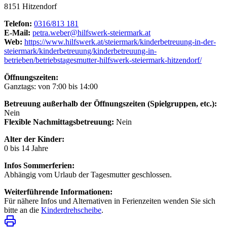
8151 Hitzendorf
Telefon:
0316/813 181
E-Mail:
petra.weber@hilfswerk-steiermark.at
Web:
https://www.hilfswerk.at/steiermark/kinderbetreuung-in-der-
steiermark/kinderbetreuung/kinderbetreuung-in-
betrieben/betriebstagesmutter-hilfswerk-steiermark-hitzendorf/
Öffnungszeiten:
Ganztags: von 7:00 bis 14:00
Betreuung außerhalb der Öffnungszeiten (Spielgruppen, etc.):
Nein
Flexible Nachmittagsbetreuung:
Nein
Alter der Kinder:
0 bis 14 Jahre
Infos Sommerferien:
Abhängig vom Urlaub der Tagesmutter geschlossen.
Weiterführende Informationen:
Für nähere Infos und Alternativen in Ferienzeiten wenden Sie sich
bitte an die
Kinderdrehscheibe
.