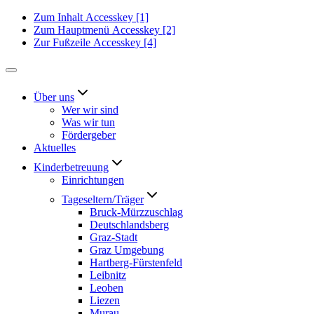
Zum Inhalt
Accesskey
[1]
Zum Hauptmenü
Accesskey
[2]
Zur Fußzeile
Accesskey
[4]
Über uns
Wer wir sind
Was wir tun
Fördergeber
Aktuelles
Kinderbetreuung
Einrichtungen
Tageseltern/Träger
Bruck-Mürzzuschlag
Deutschlandsberg
Graz-Stadt
Graz Umgebung
Hartberg-Fürstenfeld
Leibnitz
Leoben
Liezen
Murau