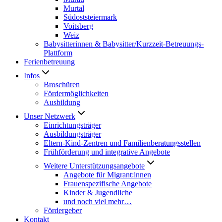
Murtal
Südoststeiermark
Voitsberg
Weiz
Babysitterinnen & Babysitter/Kurzzeit-Betreuungs-
Plattform
Ferienbetreuung
Infos
Broschüren
Fördermöglichkeiten
Ausbildung
Unser Netzwerk
Einrichtungsträger
Ausbildungsträger
Eltern-Kind-Zentren und Familienberatungsstellen
Frühförderung und integrative Angebote
Weitere Unterstützungsangebote
Angebote für Migrant:innen
Frauenspezifische Angebote
Kinder & Jugendliche
und noch viel mehr…
Fördergeber
Kontakt