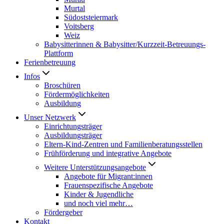
Murtal
Südoststeiermark
Voitsberg
Weiz
Babysitterinnen & Babysitter/Kurzzeit-Betreuungs-
Plattform
Ferienbetreuung
Infos
Broschüren
Fördermöglichkeiten
Ausbildung
Unser Netzwerk
Einrichtungsträger
Ausbildungsträger
Eltern-Kind-Zentren und Familienberatungsstellen
Frühförderung und integrative Angebote
Weitere Unterstützungsangebote
Angebote für Migrant:innen
Frauenspezifische Angebote
Kinder & Jugendliche
und noch viel mehr…
Fördergeber
Kontakt