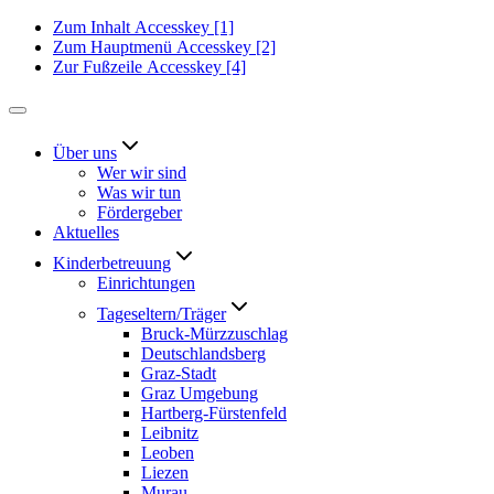
Zum Inhalt
Accesskey
[1]
Zum Hauptmenü
Accesskey
[2]
Zur Fußzeile
Accesskey
[4]
Über uns
Wer wir sind
Was wir tun
Fördergeber
Aktuelles
Kinderbetreuung
Einrichtungen
Tageseltern/Träger
Bruck-Mürzzuschlag
Deutschlandsberg
Graz-Stadt
Graz Umgebung
Hartberg-Fürstenfeld
Leibnitz
Leoben
Liezen
Murau