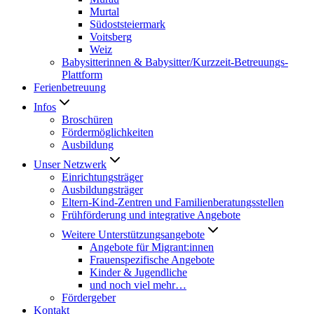
Murtal
Südoststeiermark
Voitsberg
Weiz
Babysitterinnen & Babysitter/Kurzzeit-Betreuungs-
Plattform
Ferienbetreuung
Infos
Broschüren
Fördermöglichkeiten
Ausbildung
Unser Netzwerk
Einrichtungsträger
Ausbildungsträger
Eltern-Kind-Zentren und Familienberatungsstellen
Frühförderung und integrative Angebote
Weitere Unterstützungsangebote
Angebote für Migrant:innen
Frauenspezifische Angebote
Kinder & Jugendliche
und noch viel mehr…
Fördergeber
Kontakt