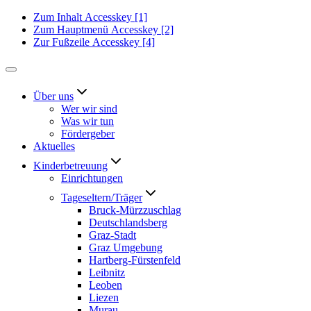
Zum Inhalt
Accesskey
[1]
Zum Hauptmenü
Accesskey
[2]
Zur Fußzeile
Accesskey
[4]
Über uns
Wer wir sind
Was wir tun
Fördergeber
Aktuelles
Kinderbetreuung
Einrichtungen
Tageseltern/Träger
Bruck-Mürzzuschlag
Deutschlandsberg
Graz-Stadt
Graz Umgebung
Hartberg-Fürstenfeld
Leibnitz
Leoben
Liezen
Murau