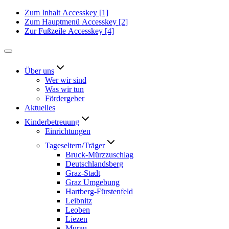
Zum Inhalt
Accesskey
[1]
Zum Hauptmenü
Accesskey
[2]
Zur Fußzeile
Accesskey
[4]
Über uns
Wer wir sind
Was wir tun
Fördergeber
Aktuelles
Kinderbetreuung
Einrichtungen
Tageseltern/Träger
Bruck-Mürzzuschlag
Deutschlandsberg
Graz-Stadt
Graz Umgebung
Hartberg-Fürstenfeld
Leibnitz
Leoben
Liezen
Murau