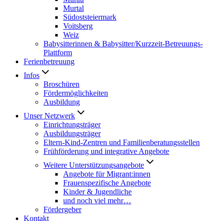
Murtal
Südoststeiermark
Voitsberg
Weiz
Babysitterinnen & Babysitter/Kurzzeit-Betreuungs-
Plattform
Ferienbetreuung
Infos
Broschüren
Fördermöglichkeiten
Ausbildung
Unser Netzwerk
Einrichtungsträger
Ausbildungsträger
Eltern-Kind-Zentren und Familienberatungsstellen
Frühförderung und integrative Angebote
Weitere Unterstützungsangebote
Angebote für Migrant:innen
Frauenspezifische Angebote
Kinder & Jugendliche
und noch viel mehr…
Fördergeber
Kontakt