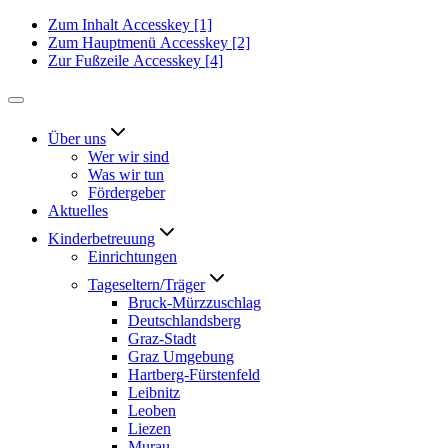
Zum Inhalt
Accesskey
[1]
Zum Hauptmenü
Accesskey
[2]
Zur Fußzeile
Accesskey
[4]
Über uns
Wer wir sind
Was wir tun
Fördergeber
Aktuelles
Kinderbetreuung
Einrichtungen
Tageseltern/Träger
Bruck-Mürzzuschlag
Deutschlandsberg
Graz-Stadt
Graz Umgebung
Hartberg-Fürstenfeld
Leibnitz
Leoben
Liezen
Murau