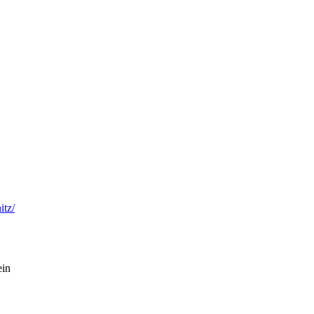
itz/
in