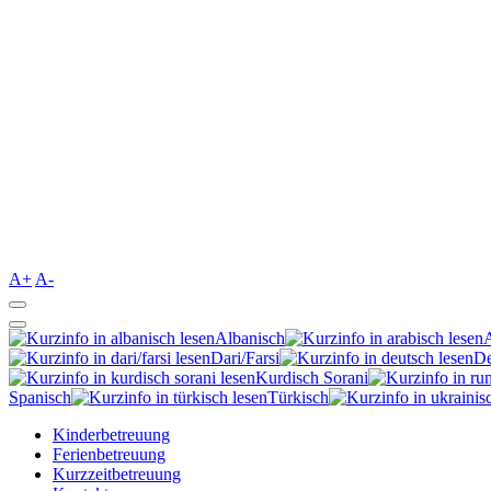
A+
A-
Albanisch
Dari/Farsi
De
Kurdisch Sorani‎
Spanisch
Türkisch
Kinderbetreuung
Ferienbetreuung
Kurzzeitbetreuung