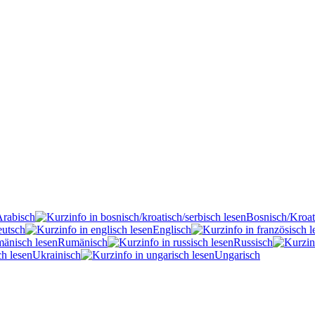
Arabisch
Bosnisch/Kroat
utsch
Englisch
Rumänisch
Russisch
Ukrainisch
Ungarisch