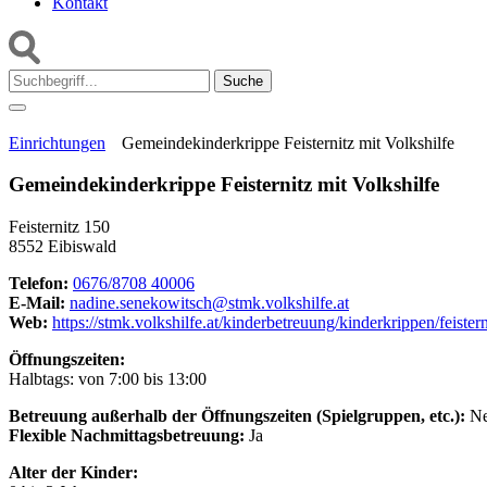
Kontakt
Suche:
Einrichtungen
Gemeindekinderkrippe Feisternitz mit Volkshilfe
Gemeindekinderkrippe Feisternitz mit Volkshilfe
Feisternitz 150
8552 Eibiswald
Telefon:
0676/8708 40006
E-Mail:
nadine.senekowitsch@stmk.volkshilfe.at
Web:
https://stmk.volkshilfe.at/kinderbetreuung/kinderkrippen/feistern
Öffnungszeiten:
Halbtags: von 7:00 bis 13:00
Betreuung außerhalb der Öffnungszeiten (Spielgruppen, etc.):
Ne
Flexible Nachmittagsbetreuung:
Ja
Alter der Kinder: