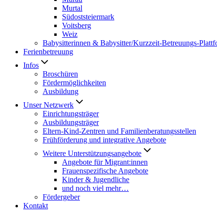
Murtal
Südoststeiermark
Voitsberg
Weiz
Babysitterinnen & Babysitter/Kurzzeit-Betreuungs-Platt
Ferienbetreuung
Infos
Broschüren
Fördermöglichkeiten
Ausbildung
Unser Netzwerk
Einrichtungsträger
Ausbildungsträger
Eltern-Kind-Zentren und Familienberatungsstellen
Frühförderung und integrative Angebote
Weitere Unterstützungsangebote
Angebote für Migrant:innen
Frauenspezifische Angebote
Kinder & Jugendliche
und noch viel mehr…
Fördergeber
Kontakt