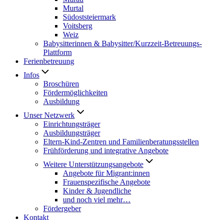
Murtal
Südoststeiermark
Voitsberg
Weiz
Babysitterinnen & Babysitter/Kurzzeit-Betreuungs-
Plattform
Ferienbetreuung
Infos
Broschüren
Fördermöglichkeiten
Ausbildung
Unser Netzwerk
Einrichtungsträger
Ausbildungsträger
Eltern-Kind-Zentren und Familienberatungsstellen
Frühförderung und integrative Angebote
Weitere Unterstützungsangebote
Angebote für Migrant:innen
Frauenspezifische Angebote
Kinder & Jugendliche
und noch viel mehr…
Fördergeber
Kontakt