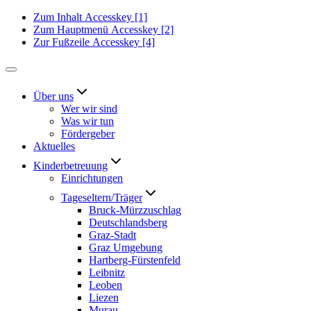
Zum Inhalt
Accesskey
[1]
Zum Hauptmenü
Accesskey
[2]
Zur Fußzeile
Accesskey
[4]
Über uns
Wer wir sind
Was wir tun
Fördergeber
Aktuelles
Kinderbetreuung
Einrichtungen
Tageseltern/Träger
Bruck-Mürzzuschlag
Deutschlandsberg
Graz-Stadt
Graz Umgebung
Hartberg-Fürstenfeld
Leibnitz
Leoben
Liezen
Murau