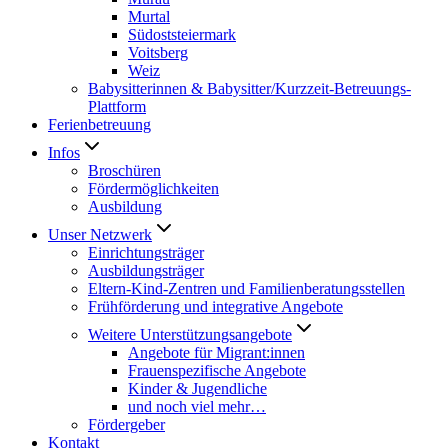
Murtal
Südoststeiermark
Voitsberg
Weiz
Babysitterinnen & Babysitter/Kurzzeit-Betreuungs-
Plattform
Ferienbetreuung
Infos
Broschüren
Fördermöglichkeiten
Ausbildung
Unser Netzwerk
Einrichtungsträger
Ausbildungsträger
Eltern-Kind-Zentren und Familienberatungsstellen
Frühförderung und integrative Angebote
Weitere Unterstützungsangebote
Angebote für Migrant:innen
Frauenspezifische Angebote
Kinder & Jugendliche
und noch viel mehr…
Fördergeber
Kontakt