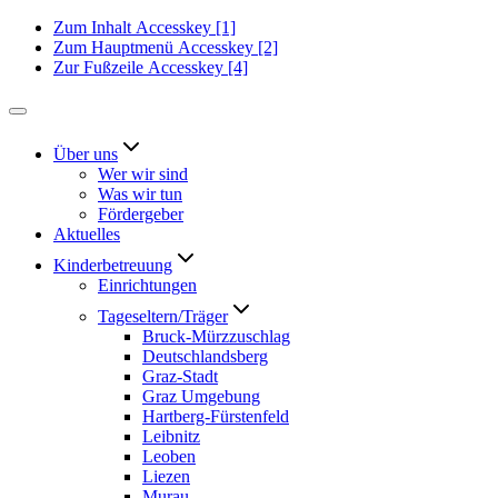
Zum Inhalt
Accesskey
[1]
Zum Hauptmenü
Accesskey
[2]
Zur Fußzeile
Accesskey
[4]
Über uns
Wer wir sind
Was wir tun
Fördergeber
Aktuelles
Kinderbetreuung
Einrichtungen
Tageseltern/Träger
Bruck-Mürzzuschlag
Deutschlandsberg
Graz-Stadt
Graz Umgebung
Hartberg-Fürstenfeld
Leibnitz
Leoben
Liezen
Murau