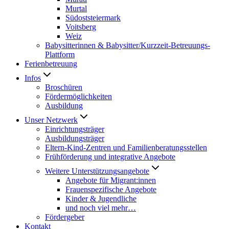
Murtal
Südoststeiermark
Voitsberg
Weiz
Babysitterinnen & Babysitter/Kurzzeit-Betreuungs-
Plattform
Ferienbetreuung
Infos
Broschüren
Fördermöglichkeiten
Ausbildung
Unser Netzwerk
Einrichtungsträger
Ausbildungsträger
Eltern-Kind-Zentren und Familienberatungsstellen
Frühförderung und integrative Angebote
Weitere Unterstützungsangebote
Angebote für Migrant:innen
Frauenspezifische Angebote
Kinder & Jugendliche
und noch viel mehr…
Fördergeber
Kontakt