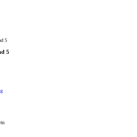
nd 5
nd 5
ng
in