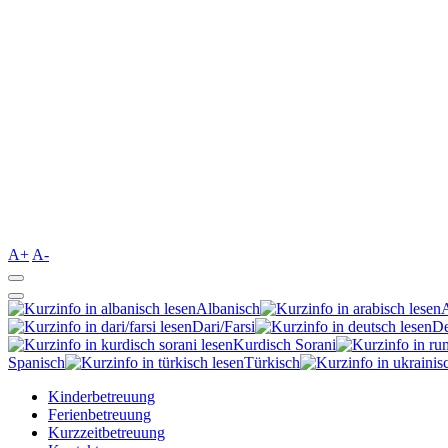
A+
A-
Albanisch
Dari/Farsi
De
Kurdisch Sorani‎
Spanisch
Türkisch
Kinderbetreuung
Ferienbetreuung
Kurzzeitbetreuung