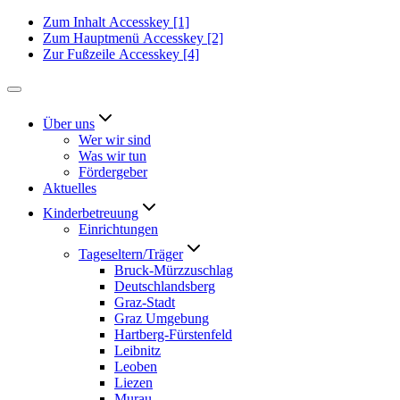
Zum Inhalt
Accesskey
[1]
Zum Hauptmenü
Accesskey
[2]
Zur Fußzeile
Accesskey
[4]
Über uns
Wer wir sind
Was wir tun
Fördergeber
Aktuelles
Kinderbetreuung
Einrichtungen
Tageseltern/Träger
Bruck-Mürzzuschlag
Deutschlandsberg
Graz-Stadt
Graz Umgebung
Hartberg-Fürstenfeld
Leibnitz
Leoben
Liezen
Murau