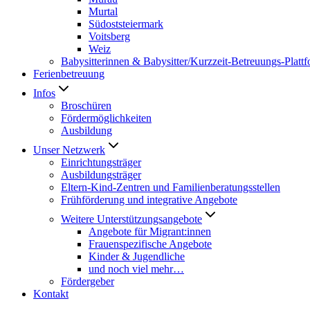
Murtal
Südoststeiermark
Voitsberg
Weiz
Babysitterinnen & Babysitter/Kurzzeit-Betreuungs-Platt
Ferienbetreuung
Infos
Broschüren
Fördermöglichkeiten
Ausbildung
Unser Netzwerk
Einrichtungsträger
Ausbildungsträger
Eltern-Kind-Zentren und Familienberatungsstellen
Frühförderung und integrative Angebote
Weitere Unterstützungsangebote
Angebote für Migrant:innen
Frauenspezifische Angebote
Kinder & Jugendliche
und noch viel mehr…
Fördergeber
Kontakt