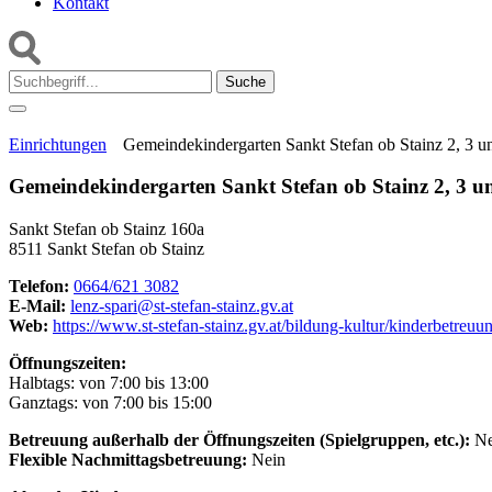
Kontakt
Suche:
Einrichtungen
Gemeindekindergarten Sankt Stefan ob Stainz 2, 3 u
Gemeindekindergarten Sankt Stefan ob Stainz 2, 3 u
Sankt Stefan ob Stainz 160a
8511 Sankt Stefan ob Stainz
Telefon:
0664/621 3082
E-Mail:
lenz-spari@st-stefan-stainz.gv.at
Web:
https://www.st-stefan-stainz.gv.at/bildung-kultur/kinderbetreuu
Öffnungszeiten:
Halbtags: von 7:00 bis 13:00
Ganztags: von 7:00 bis 15:00
Betreuung außerhalb der Öffnungszeiten (Spielgruppen, etc.):
Ne
Flexible Nachmittagsbetreuung:
Nein