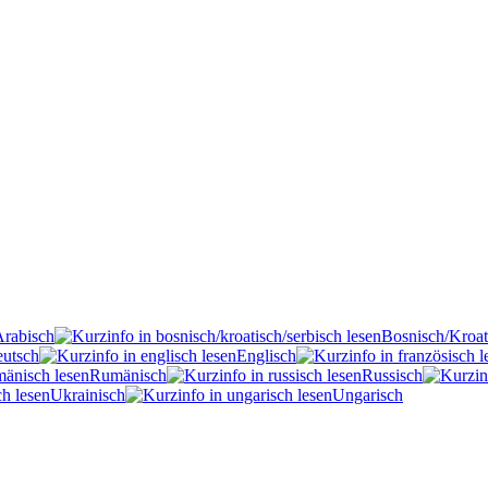
Arabisch
Bosnisch/Kroat
utsch
Englisch
Rumänisch
Russisch
Ukrainisch
Ungarisch