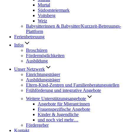
Murtal
Südoststeiermark
Voitsberg
Weiz
Babysitterinnen & Babysitter/Kurzzeit-Betreuungs-
Plattform
Ferienbetreuung
Infos
Broschüren
Fördermöglichkeiten
Ausbildung
Unser Netzwerk
Einrichtungsträger
Ausbildungsträger
Eltern-Kind-Zentren und Familienberatungsstellen
Frühförderung und integrative Angebote
Weitere Unterstützungsangebote
Angebote für Migrant:innen
Frauenspezifische Angebote
Kinder & Jugendliche
und noch viel mehr…
Fördergeber
Kontakt