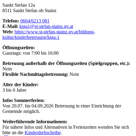
Sankt Stefan 12a
8511 Sankt Stefan ob Stainz
Telefon:
0664/6213 081
E-Mail:
kiga1@st-stefan-stainz.gv.at
Web:
https://www.st-stefan-stainz.gv.at/bildung-
kultur/kinderbetreuung/kiga-1
Öffnungszeiten:
Ganztags: von 7:00 bis 16:00
Betreuung außerhalb der Öffnungszeiten (Spielgruppen, etc.):
Nein
Flexible Nachmittagsbetreuung:
Nein
Alter der Kinder:
3 bis 6 Jahre
Infos Sommerferien:
Von 20.07. bis 04.09.2026 Betreuung in einer Einrichtung der
Gemeinde möglich.
Weiterführende Informationen:
Für nähere Infos und Alternativen in Ferienzeiten wenden Sie sich
bitte an die
Kinderdrehscheibe
.