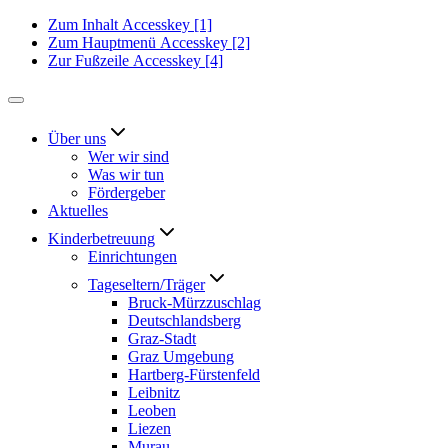
Zum Inhalt
Accesskey
[1]
Zum Hauptmenü
Accesskey
[2]
Zur Fußzeile
Accesskey
[4]
Über uns
Wer wir sind
Was wir tun
Fördergeber
Aktuelles
Kinderbetreuung
Einrichtungen
Tageseltern/Träger
Bruck-Mürzzuschlag
Deutschlandsberg
Graz-Stadt
Graz Umgebung
Hartberg-Fürstenfeld
Leibnitz
Leoben
Liezen
Murau