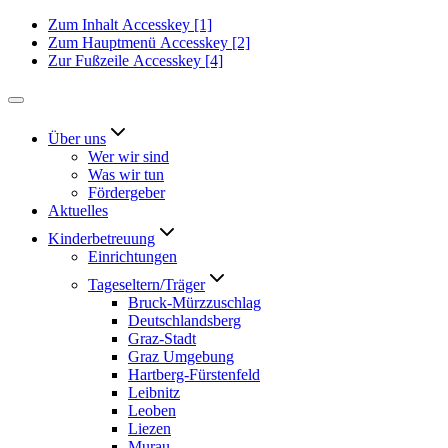
Zum Inhalt
Accesskey
[1]
Zum Hauptmenü
Accesskey
[2]
Zur Fußzeile
Accesskey
[4]
Über uns
Wer wir sind
Was wir tun
Fördergeber
Aktuelles
Kinderbetreuung
Einrichtungen
Tageseltern/Träger
Bruck-Mürzzuschlag
Deutschlandsberg
Graz-Stadt
Graz Umgebung
Hartberg-Fürstenfeld
Leibnitz
Leoben
Liezen
Murau