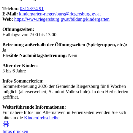
Telefon:
03153/74 91
E-Mail:
kindergarten-riegersburg@riegersburg.gv.at
Web:
https://www.riegersburg.gv.at/bildung/kindergarten
Öffnungszeiten:
Halbtags: von 7:00 bis 13:00
Betreuung außerhalb der Öffnungszeiten (Spielgruppen, etc.):
Ja
Flexible Nachmittagsbetreuung:
Nein
Alter der Kinder:
3 bis 6 Jahre
Infos Sommerferien:
Sommerbetreuung 2026 der Gemeinde Riegersburg für 8 Wochen
möglich (alterserweitert, Standort Volksschule). In den Herbstferien
geöffnet.
Weiterführende Informationen:
Für nähere Infos und Alternativen in Ferienzeiten wenden Sie sich
bitte an die
Kinderdrehscheibe
.
Infos drucken