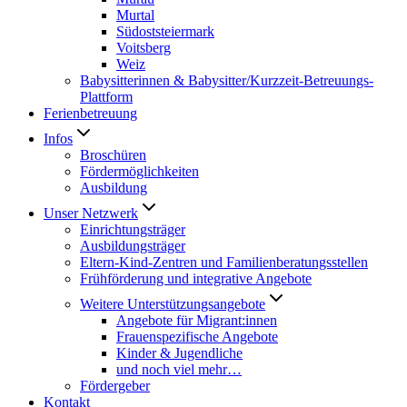
Murtal
Südoststeiermark
Voitsberg
Weiz
Babysitterinnen & Babysitter/Kurzzeit-Betreuungs-
Plattform
Ferienbetreuung
Infos
Broschüren
Fördermöglichkeiten
Ausbildung
Unser Netzwerk
Einrichtungsträger
Ausbildungsträger
Eltern-Kind-Zentren und Familienberatungsstellen
Frühförderung und integrative Angebote
Weitere Unterstützungsangebote
Angebote für Migrant:innen
Frauenspezifische Angebote
Kinder & Jugendliche
und noch viel mehr…
Fördergeber
Kontakt