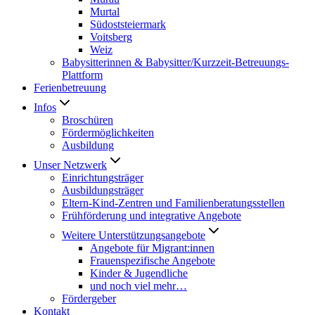
Murtal
Südoststeiermark
Voitsberg
Weiz
Babysitterinnen & Babysitter/Kurzzeit-Betreuungs-
Plattform
Ferienbetreuung
Infos
Broschüren
Fördermöglichkeiten
Ausbildung
Unser Netzwerk
Einrichtungsträger
Ausbildungsträger
Eltern-Kind-Zentren und Familienberatungsstellen
Frühförderung und integrative Angebote
Weitere Unterstützungsangebote
Angebote für Migrant:innen
Frauenspezifische Angebote
Kinder & Jugendliche
und noch viel mehr…
Fördergeber
Kontakt