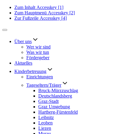
Zum Inhalt
Accesskey
[1]
Zum Hauptmenü
Accesskey
[2]
Zur Fußzeile
Accesskey
[4]
Über uns
Wer wir sind
Was wir tun
Fördergeber
Aktuelles
Kinderbetreuung
Einrichtungen
Tageseltern/Träger
Bruck-Mürzzuschlag
Deutschlandsberg
Graz-Stadt
Graz Umgebung
Hartberg-Fürstenfeld
Leibnitz
Leoben
Liezen
Murau